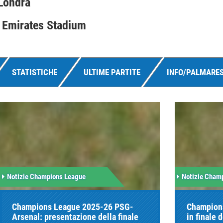
 Londra
 Emirates Stadium
STATISTICHE
ULTIME PARTITE
INFO/PALMARE
Notizie Champions League
Notizie Cham
Champions League 2025-26 PSG-
Champions
Arsenal: presentazione della finale
in finale 