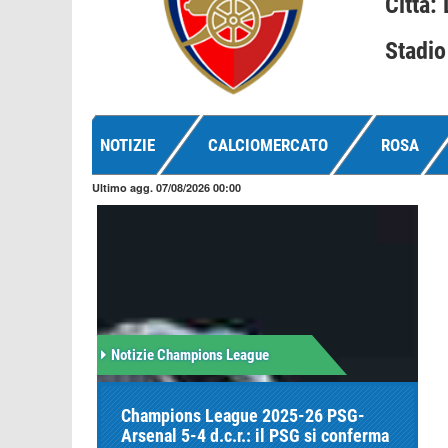
Città:
Stadio
NOTIZIE
CALCIOMERCATO
ROSA
Ultimo agg. 07/08/2026 00:00
Notizie Champions League
Champions League 2025-26 PSG-
Arsenal 5-4 d.c.r.: il PSG si conferma