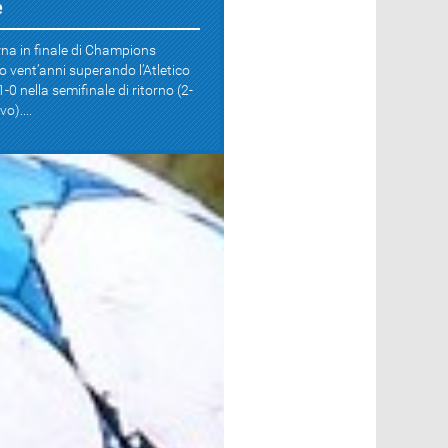
e
rna in finale di Champions
 vent’anni superando l’Atletico
-0 nella semifinale di ritorno (2-
o)....