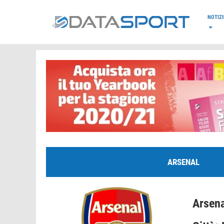
*/
NOTIZI
ARSENAL
Arsena