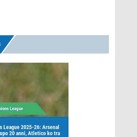
S
pions League
 League 2025-26: Arsenal
dopo 20 anni, Atletico ko tra