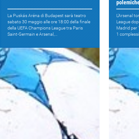
polemich
La Puskás Aréna di Budapest sarà teatro
L'Arsenal to
sabato 30 maggio alle ore 18:00 della finale
League dopo
della UEFA Champions League tra Paris
Madrid per 1
Saint-Germain e Arsenal,...
1 complessiv