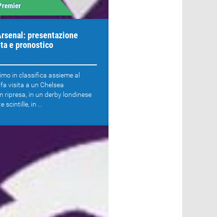
Premier
rsenal: presentazione
ita e pronostico
rimo in classifica assieme al
fa visita a un Chelsea
n ripresa, in un derby londinese
scintille, in ...