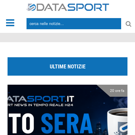
*/
ULTIME NOTIZIE
20 ore fa