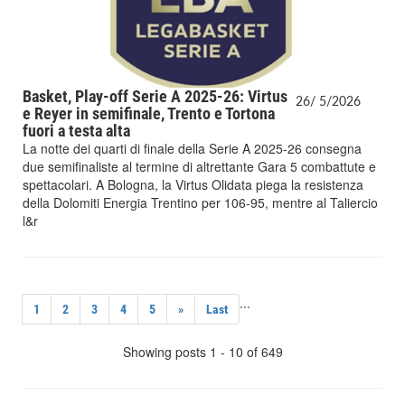
Basket, Play-off Serie A 2025-26: Virtus
26/
5/
2026
e Reyer in semifinale, Trento e Tortona
fuori a testa alta
La notte dei quarti di finale della Serie A 2025-26 consegna
due semifinaliste al termine di altrettante Gara 5 combattute e
spettacolari. A Bologna, la Virtus Olidata piega la resistenza
della Dolomiti Energia Trentino per 106-95, mentre al Taliercio
l&r
...
1
2
3
4
5
»
Last
Showing posts 1 - 10 of 649