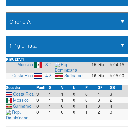
RISULTATI
Messico
3-2
Rep.
15 Giu
h.04:15
Dominicana
Costa Rica
4-3
Suriname
16 Giu
h.05:00
Squadra
Punti
G
V
N
P
GF
GS
Costa Rica
3
1
1
0
0
4
3
Messico
3
1
1
0
0
3
2
Suriname
0
1
0
0
1
3
4
Rep.
0
1
0
0
1
2
3
Dominicana