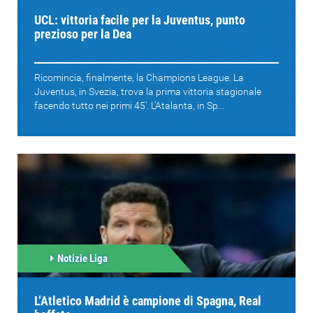
UCL: vittoria facile per la Juventus, punto
prezioso per la Dea
Ricomincia, finalmente, la Champions League. La
Juventus, in Svezia, trova la prima vittoria stagionale
facendo tutto nei primi 45'. L'Atalanta, in Sp...
Notizie Liga
L’Atletico Madrid è campione di Spagna, Real