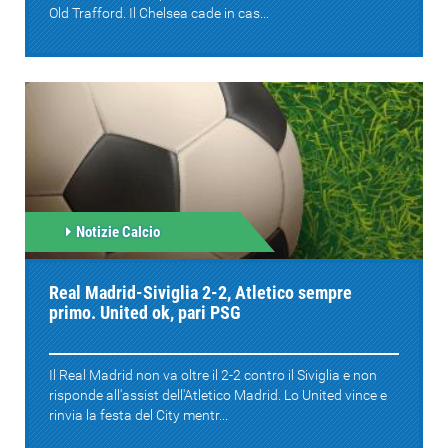
Old Trafford. Il Chelsea cade in cas...
Notizie Calcio
Real Madrid-Siviglia 2-2, Atletico sempre
primo. United ok, pari PSG
Il Real Madrid non va oltre il 2-2 contro il Siviglia e non
risponde all'assist dell'Atletico Madrid. Lo United vince e
rinvia la festa del City mentr...