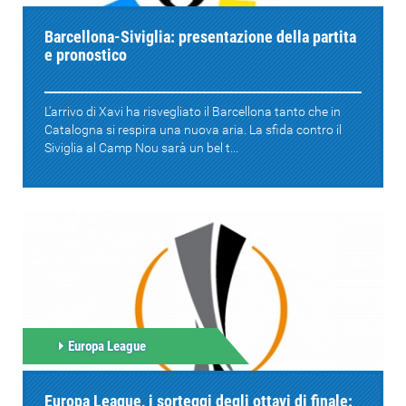
Barcellona-Siviglia: presentazione della partita
e pronostico
L'arrivo di Xavi ha risvegliato il Barcellona tanto che in
Catalogna si respira una nuova aria. La sfida contro il
Siviglia al Camp Nou sarà un bel t...
Europa League
Europa League, i sorteggi degli ottavi di finale: