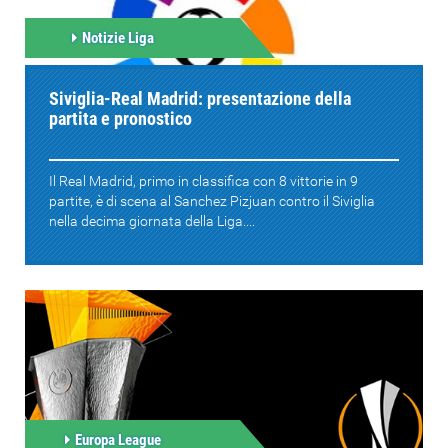
Notizie Liga
Siviglia-Real Madrid: presentazione della
partita e pronostico
Il Real Madrid, primo in classifica con 8 vittorie in 9
partite, è di scena al Sanchez Pizjuan contro il Siviglia
nella decima giornata della Liga....
Europa League