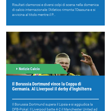
Risultati clamorosi e diversi colpi di scena nella domenica
di calcio internazionale: l'Atletico rimonta l'Osasuna e si
avvicina al titolo mentre il P...
Notizie Calcio
Il Borussia Dortmund vince la Coppa di
Germania. Al Liverpool il derby d’Inghilterra
Il Borussia Dortmund supera il Lipsia e si aggiudica la
DFB-Pokal. Il Liverpool batte 4-2 il Manchester United ad