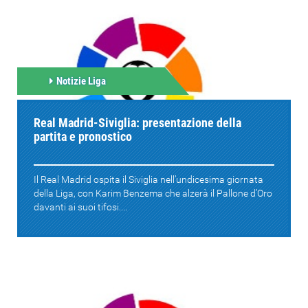
Notizie Liga
Real Madrid-Siviglia: presentazione della
partita e pronostico
Il Real Madrid ospita il Siviglia nell’undicesima giornata
della Liga, con Karim Benzema che alzerà il Pallone d’Oro
davanti ai suoi tifosi....