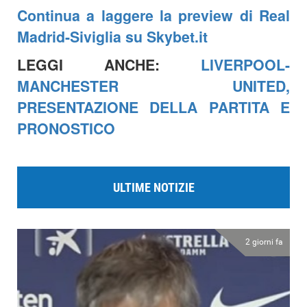
Continua a laggere la preview di Real
Madrid-Siviglia su Skybet.it
LEGGI ANCHE:
LIVERPOOL-
MANCHESTER UNITED,
PRESENTAZIONE DELLA PARTITA E
PRONOSTICO
ULTIME NOTIZIE
2 giorni fa