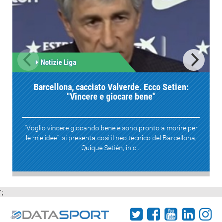
Notizie Liga
Barcellona, cacciato Valverde. Ecco Setien:
"Vincere e giocare bene"
"Voglio vincere giocando bene e sono pronto a morire per
le mie idee": si presenta così il neo tecnico del Barcellona,
Quique Setién, in c...
';