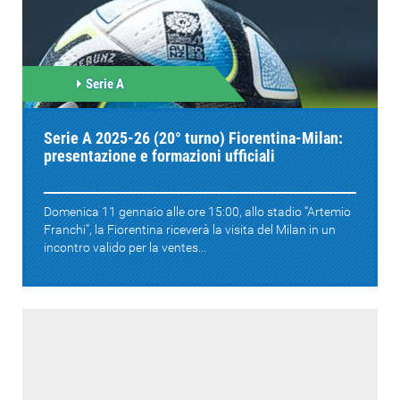
Serie A
Serie A 2025-26 (20° turno) Fiorentina-Milan:
presentazione e formazioni ufficiali
Domenica 11 gennaio alle ore 15:00, allo stadio “Artemio
Franchi”, la Fiorentina riceverà la visita del Milan in un
incontro valido per la ventes...