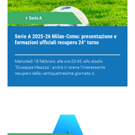
Serie A
Serie A 2025-26 Milan-Como: presentazione e
formazioni ufficiali recupero 24° turno
Mercoledì 18 febbraio, alle ore 20:45, allo stadio
“Giuseppe Meazza”, andrà in scena l’interessante
recupero della ventiquattresima giornata d...