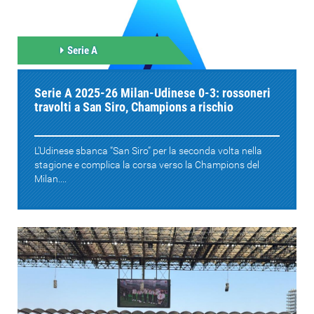
Serie A
Serie A 2025-26 Milan-Udinese 0-3: rossoneri
travolti a San Siro, Champions a rischio
L’Udinese sbanca “San Siro” per la seconda volta nella
stagione e complica la corsa verso la Champions del
Milan....