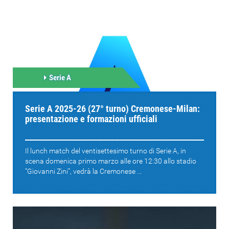
Serie A
Serie A 2025-26 (27° turno) Cremonese-Milan:
presentazione e formazioni ufficiali
Il lunch match del ventisettesimo turno di Serie A, in
scena domenica primo marzo alle ore 12:30 allo stadio
“Giovanni Zini”, vedrà la Cremonese ...