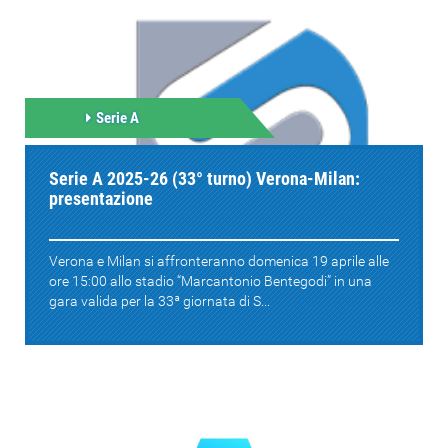
Serie A
Serie A 2025-26 (33° turno) Verona-Milan:
presentazione
Verona e Milan si affronteranno domenica 19 aprile alle
ore 15:00 allo stadio “Marcantonio Bentegodi” in una
gara valida per la 33ª giornata di S...