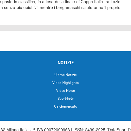
 posto in classifica, in attesa della finale di Coppa Italia tra Lazio
oa senza più obiettivi, mentre i bergamaschi saluteranno il proprio
NOTIZIE
Ultime Notizie
Video Highlights
i
Video News
Sport-in-tv
Calciomercato
2 Milano Italia - P. IVA 09072090963 | ISSN: 2499-2925 (DataSport D