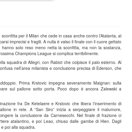
sconfitta per il Milan che cede in casa anche contro l’Atalanta, al
rsi imprecisi e fragili. A nulla è valso il finale con il cuore gettato
ore hanno solo reso meno netta la sconfitta, ma non la sostanza,
prossima Champions League si complica terribilmente.
a squadra di Allegri, con Rabiot che colpisce il palo esterno. Al
confusa nell’area milanista e conclusione precisa di Ederson, che
il raddoppio. Prima Krstovic impegna severamente Maignan: sulla
ivare sul pallone sotto porta. Poco dopo è ancora Zalewski a
inazione fra De Ketelaere e Krstovic che libera l’inserimento di
llone in rete. A “San Siro” inizia a serpeggiare il malumore,
pingere la conclusione da Carnesecchi. Nel finale di frazione ci
ere atalantino, e poi Leao, chiuso dalle gambe di Hien. Dagli
a e poi alla squadra.