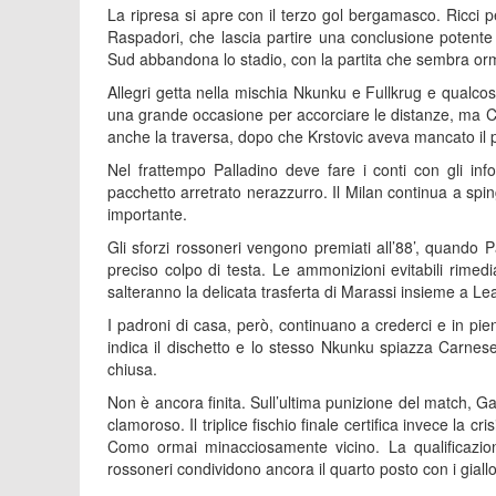
La ripresa si apre con il terzo gol bergamasco. Ricci
Raspadori, che lascia partire una conclusione potente
Sud abbandona lo stadio, con la partita che sembra or
Allegri getta nella mischia Nkunku e Fullkrug e qualcosa
una grande occasione per accorciare le distanze, ma Ca
anche la traversa, dopo che Krstovic aveva mancato il p
Nel frattempo Palladino deve fare i conti con gli inf
pacchetto arretrato nerazzurro. Il Milan continua a sp
importante.
Gli sforzi rossoneri vengono premiati all’88’, quando 
preciso colpo di testa. Le ammonizioni evitabili rimed
salteranno la delicata trasferta di Marassi insieme a L
I padroni di casa, però, continuano a crederci e in pie
indica il dischetto e lo stesso Nkunku spiazza Carnes
chiusa.
Non è ancora finita. Sull’ultima punizione del match, G
clamoroso. Il triplice fischio finale certifica invece la 
Como ormai minacciosamente vicino. La qualificazio
rossoneri condividono ancora il quarto posto con i giallo