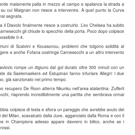
 perde malamente palla in mezzo al campo e spalanca la strada a
 su cui Maignan non riesce a intervenire. A quel punto la Curva
mai segnata.
 il Diavolo finalmente riesce a costruirlo. L’ex Chelsea ha subito
rnesecchi gli chiude lo specchio della porta. Poco dopo colpisce
ossibile 0-4.
ortuni di Scalvini e Koussonou, problemi che tolgono solidità al
ingere e anche Fofana costringe Carnesecchi a un altro intervento
Pavlovic rompe un digiuno dal gol durato oltre 300 minuti con un
iate da Saelemaekers ed Estupinan fanno infuriare Allegri: i due
eao, già sanzionato nel primo tempo.
no recupero De Roon atterra Nkunku nell’area atalantina. Zufferli
ecchi, riaprendo incredibilmente una partita che sembrava ormai
abbia colpisce di testa e sfiora un pareggio che avrebbe avuto del
crisi del Milan, scavalcato dalla Juve, agganciato dalla Roma e con il
ne in Champions adesso appare davvero in bilico, anche se i
rossi.