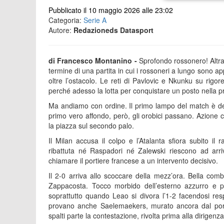
Pubblicato il 10 maggio 2026 alle 23:02
Categoria:
Serie A
Autore:
Redazioneds Datasport
di Francesco Montanino -
Sprofondo rossonero! Altra 
termine di una partita in cui i rossoneri a lungo sono appa
oltre l’ostacolo. Le reti di Pavlovic e Nkunku su rig
perché adesso la lotta per conquistare un posto nella 
Ma andiamo con ordine. Il primo lampo del match è dell
primo vero affondo, però, gli orobici passano. Azione 
la piazza sul secondo palo.
Il Milan accusa il colpo e l’Atalanta sfiora subito 
ribattuta né Raspadori né Zalewski riescono ad arr
chiamare il portiere francese a un intervento decisivo.
Il 2-0 arriva allo scoccare della mezz’ora. Bella comb
Zappacosta. Tocco morbido dell’esterno azzurro e pa
soprattutto quando Leao si divora l’1-2 facendosi res
provano anche Saelemaekers, murato ancora dal porti
spalti parte la contestazione, rivolta prima alla dirigenz