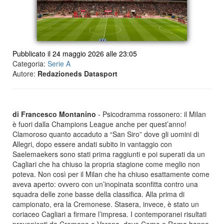
Pubblicato il 24 maggio 2026 alle 23:05
Categoria:
Serie A
Autore:
Redazioneds Datasport
di Francesco Montanino
- Psicodramma rossonero: il Milan
è fuori dalla Champions League anche per quest’anno!
Clamoroso quanto accaduto a “San Siro” dove gli uomini di
Allegri, dopo essere andati subito in vantaggio con
Saelemaekers sono stati prima raggiunti e poi superati da un
Cagliari che ha chiuso la propria stagione come meglio non
poteva. Non così per il Milan che ha chiuso esattamente come
aveva aperto: ovvero con un’inopinata sconfitta contro una
squadra delle zone basse della classifica. Alla prima di
campionato, era la Cremonese. Stasera, invece, è stato un
coriaceo Cagliari a firmare l’impresa. I contemporanei risultati
provenienti da Cremona e Verona, dove Como e Roma hanno