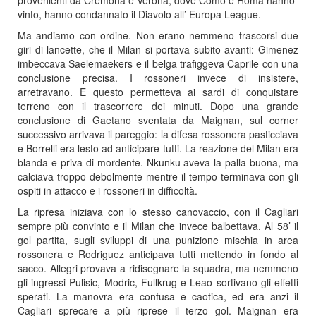
vinto, hanno condannato il Diavolo all’ Europa League.
Ma andiamo con ordine. Non erano nemmeno trascorsi due
giri di lancette, che il Milan si portava subito avanti: Gimenez
imbeccava Saelemaekers e il belga trafiggeva Caprile con una
conclusione precisa. I rossoneri invece di insistere,
arretravano. E questo permetteva ai sardi di conquistare
terreno con il trascorrere dei minuti. Dopo una grande
conclusione di Gaetano sventata da Maignan, sul corner
successivo arrivava il pareggio: la difesa rossonera pasticciava
e Borrelli era lesto ad anticipare tutti. La reazione del Milan era
blanda e priva di mordente. Nkunku aveva la palla buona, ma
calciava troppo debolmente mentre il tempo terminava con gli
ospiti in attacco e i rossoneri in difficoltà.
La ripresa iniziava con lo stesso canovaccio, con il Cagliari
sempre più convinto e il Milan che invece balbettava. Al 58’ il
gol partita, sugli sviluppi di una punizione mischia in area
rossonera e Rodriguez anticipava tutti mettendo in fondo al
sacco. Allegri provava a ridisegnare la squadra, ma nemmeno
gli ingressi Pulisic, Modric, Fullkrug e Leao sortivano gli effetti
sperati. La manovra era confusa e caotica, ed era anzi il
Cagliari sprecare a più riprese il terzo gol. Maignan era