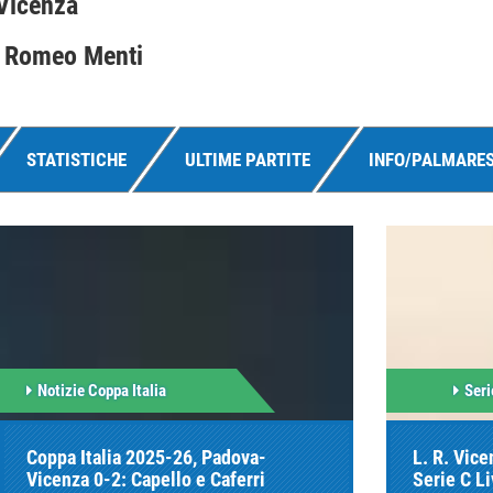
 Vicenza
o Romeo Menti
STATISTICHE
ULTIME PARTITE
INFO/PALMARE
Notizie Coppa Italia
Seri
Coppa Italia 2025-26, Padova-
L. R. Vice
Vicenza 0-2: Capello e Caferri
Serie C L