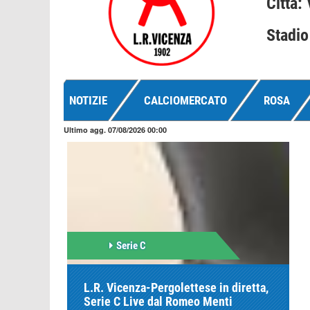
Città:
Stadi
NOTIZIE
CALCIOMERCATO
ROSA
Ultimo agg. 07/08/2026 00:00
Serie C
L.R. Vicenza-Pergolettese in diretta,
Serie C Live dal Romeo Menti