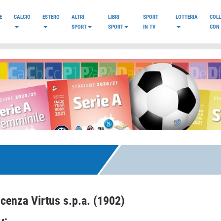
E
CALCIO
ESTERO
ALTRI
LIBRI
SPORT
LOTTERIA
COL
SPORT
SPORT
IN TV
CON 
icenza Virtus s.p.a. (1902)