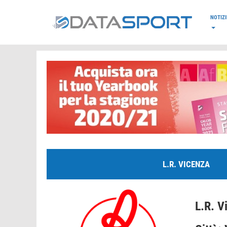
*/
NOTIZI
L.R. VICENZA
L.R. V