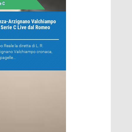
e C
enza-Arzignano Valchiampo
, Serie C Live dal Romeo
o Reale la diretta di L. R.
zignano Valchiampo cronaca,
pagelle...