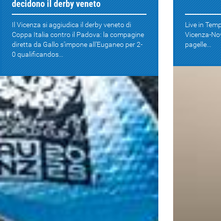
decidono il derby veneto
Il Vicenza si aggiudica il derby veneto di
Live in Temp
Coppa Italia contro il Padova: la compagine
Vicenza-Nov
diretta da Gallo s’impone all’Euganeo per 2-
pagelle...
0 qualificandos...