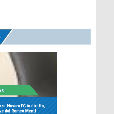
S
e C
nza-Novara FC in diretta,
ive dal Romeo Menti