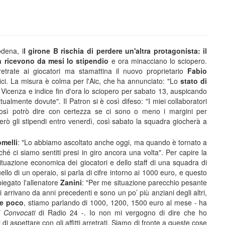
odena, i
l girone B rischia di perdere un'altra protagonista: il
n ricevono da mesi lo stipendio
e ora minacciano lo sciopero.
etrate ai giocatori ma stamattina il nuovo proprietario
Fabio
ici. La misura è colma per l'Aic, che ha annunciato: "Lo
stato di
il Vicenza e indice fin d'ora lo sciopero per sabato 13, auspicando
lmente dovute". Il Patron si è così difeso: "I miei collaboratori
e così potrò dire con certezza se ci sono o meno i margini per
erò gli stipendi entro venerdì, così sabato la squadra giocherà a
melli
: "Lo abbiamo ascoltato anche oggi, ma quando è tornato a
ché ci siamo sentiti presi in giro ancora una volta". Per capire la
ituazione economica dei giocatori e dello staff di una squadra di
llo di un operaio, si parla di cifre intorno ai 1000 euro, e questo
iegato l'allenatore
Zanini
: "Per me situazione parecchio pesante
i arrivano da anni precedenti e sono un po’ più anziani degli altri,
te poco
, stiamo parlando di 1000, 1200, 1500 euro al mese - ha
i Convocati
di Radio 24 -. Io non mi vergogno di dire che ho
i di aspettare con gli affitti arretrati. Siamo di fronte a queste cose