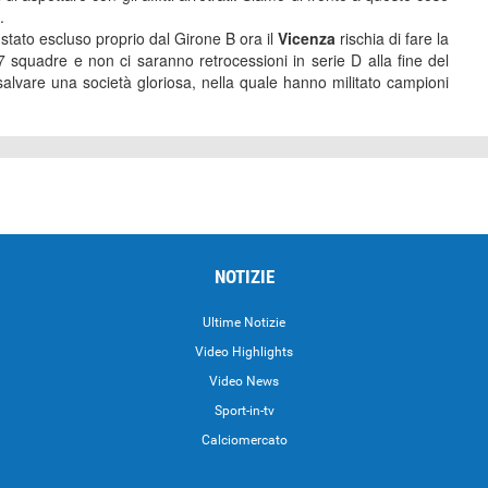
.
stato escluso proprio dal Girone B ora il
Vicenza
rischia di fare la
17 squadre e non ci saranno retrocessioni in serie D alla fine del
alvare una società gloriosa, nella quale hanno militato campioni
NOTIZIE
Ultime Notizie
Video Highlights
i
Video News
Sport-in-tv
Calciomercato