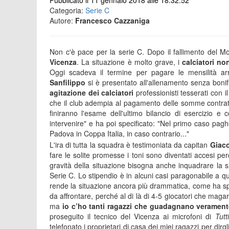
Pubblicato il 11 gennaio 2018 alle 18:32:52
Categoria:
Serie C
Autore:
Francesco Cazzaniga
Non c'è pace per la serie C. Dopo il fallimento del M
Vicenza
. La situazione è molto grave, i
calciatori no
Oggi scadeva il termine per pagare le mensilità arr
Sanfilippo
si è presentato all'allenamento senza bonif
agitazione dei calciatori
professionisti tesserati con 
che il club adempia al pagamento delle somme contrattua
finiranno l'esame dell'ultimo bilancio di esercizio 
intervenire" e ha poi specificato: "Nel primo caso pagh
Padova in Coppa Italia, in caso contrario..."
L'ira di tutta la squadra è testimoniata da capitan
Giaco
fare le solite promesse i toni sono diventati accesi per
gravità della situazione bisogna anche inquadrare la s
Serie C. Lo stipendio è in alcuni casi paragonabile a que
rende la situazione ancora più drammatica, come ha sp
da affrontare, perché al di là di 4-5 giocatori che magar
ma
io c’ho tanti ragazzi che guadagnano veramen
proseguito il tecnico del Vicenza ai microfoni di
Tutt
telefonato i proprietari di casa dei miei ragazzi per dirgl