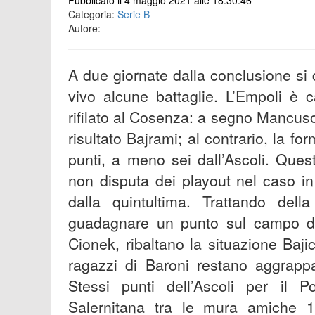
Pubblicato il 4 maggio 2021 alle 18:30:46
Categoria:
Serie B
Autore:
A due giornate dalla conclusione si
vivo alcune battaglie. L’Empoli è 
rifilato al Cosenza: a segno Mancuso 
risultato Bajrami; al contrario, la 
punti, a meno sei dall’Ascoli. Ques
non disputa dei playout nel caso in
dalla quintultima. Trattando del
guadagnare un punto sul campo de
Cionek, ribaltano la situazione Bajic
ragazzi di Baroni restano aggrappat
Stessi punti dell’Ascoli per il 
Salernitana tra le mura amiche 1-