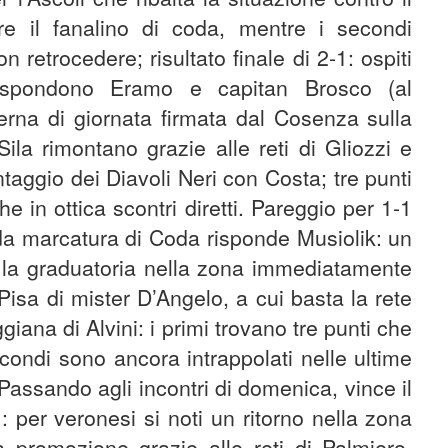
re il fanalino di coda, mentre i secondi
n retrocedere; risultato finale di 2-1: ospiti
rispondono Eramo e capitan Brosco (al
terna di giornata firmata dal Cosenza sulla
Sila rimontano grazie alle reti di Gliozzi e
taggio dei Diavoli Neri con Costa; tre punti
e in ottica scontri diretti. Pareggio per 1-1
da marcatura di Coda risponde Musiolik: un
la graduatoria nella zona immediatamente
Pisa di mister D’Angelo, a cui basta la rete
iana di Alvini: i primi trovano tre punti che
condi sono ancora intrappolati nelle ultime
 Passando agli incontri di domenica, vince il
 per veronesi si noti un ritorno nella zona
a promozione grazie alle reti di Palmiero,