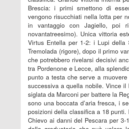
Brescia: i primi smettono di esse
vengono risucchiati nella lotta per no
in vantaggio con Jagiello, poi 
novantatreesimo). Unica vittoria es
Virtus Entella per 1-2: i Lupi della 
Tremolada (rigore), dopo il primo van
che potrebbero rivelarsi decisivi anch
tra Pordenone e Lecce, alla splendi
punto a testa che serve a muovere 
successiva a quella nobile. Vince il 
siglata da Marconi per battere la Regg
sono una boccata d’aria fresca, i se
posizioni della classifica a 18 punti.
Chievo ai danni del Pescara per 3-1:
della graduatoria che può valere l