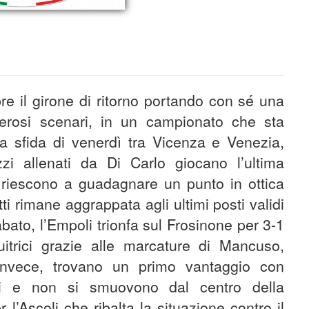
re il girone di ritorno portando con sé una
erosi scenari, in un campionato che sta
la sfida di venerdì tra Vicenza e Venezia,
zi allenati da Di Carlo giocano l’ultima
 riescono a guadagnare un punto in ottica
i rimane aggrappata agli ultimi posti validi
bato, l’Empoli trionfa sul Frosinone per 3-1
itrici grazie alle marcature di Mancuso,
 invece, trovano un primo vantaggio con
ti e non si smuovono dal centro della
r l’Ascoli che ribalta la situazione contro il