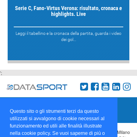
Serie C, Fano-Virtus Verona: risultato, cronaca e
highlights. Live
Leggi il tabellino e la cronaca della partita, guarda i video
dei gol...
';
Termini e condizioni
Chi siamo
Network
Questo sito o gli strumenti terzi da questo
Collabora con noi
utilizzati si avvalgono di cookie necessari al
funzionamento ed utili alle finalità illustrate
Copyright 1995-2026 ©
Wise Srl
Via Palmanova 8 20132 Milano
nella cookie policy. Se vuoi saperne di più o