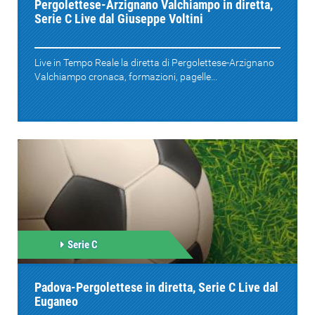
Pergolettese-Arzignano Valchiampo in diretta,
Serie C Live dal Giuseppe Voltini
Live in Tempo Reale la diretta di Pergolettese-Arzignano
Valchiampo cronaca, formazioni, pagelle...
Serie C
Padova-Pergolettese in diretta, Serie C Live dal
Euganeo