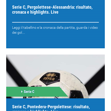
Serie C, Pergolettese-Alessandria: risultato,
cronaca e highlights. Live
Leggi il tabellino e la cronaca della partita, guarda i video
dei gol....
Serie C
Serie C, Pontedera-Pergolettese: risultato,