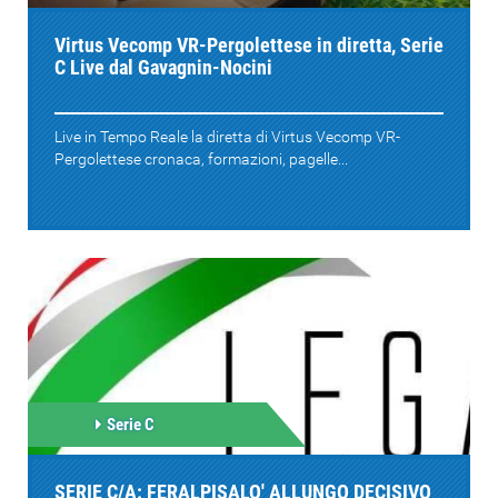
Virtus Vecomp VR-Pergolettese in diretta, Serie
C Live dal Gavagnin-Nocini
Live in Tempo Reale la diretta di Virtus Vecomp VR-
Pergolettese cronaca, formazioni, pagelle...
Serie C
SERIE C/A: FERALPISALO' ALLUNGO DECISIVO