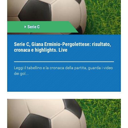
Serie C
Serie C, Giana Erminio-Pergolettese: risultato,
cronaca e highlights. Live
Leggi il tabellino e la cronaca della partita, guarda i video
dei gol....