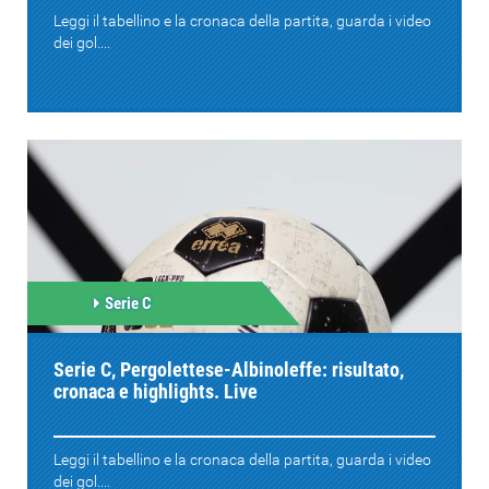
Leggi il tabellino e la cronaca della partita, guarda i video
dei gol....
Serie C
Serie C, Pergolettese-Albinoleffe: risultato,
cronaca e highlights. Live
Leggi il tabellino e la cronaca della partita, guarda i video
dei gol....