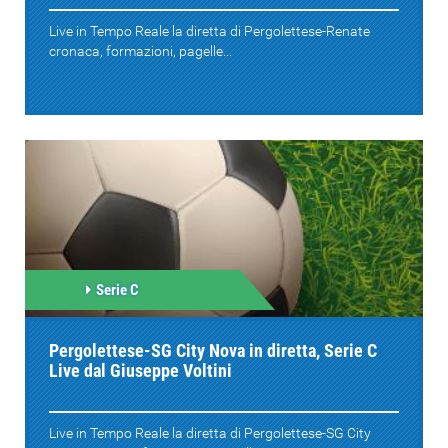
Live in Tempo Reale la diretta di Pergolettese-Renate
cronaca, formazioni, pagelle...
Serie C
Pergolettese-SG City Nova in diretta, Serie C
Live dal Giuseppe Voltini
Live in Tempo Reale la diretta di Pergolettese-SG City