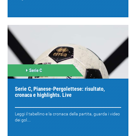
Serie C
Serie C, Pianese-Pergolettese: risultato,
cronaca e highlights. Live
Leggi il tabellino e la cronaca della partita, guarda i video
dei gol....