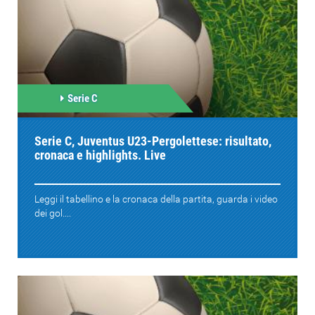
Serie C
Serie C, Juventus U23-Pergolettese: risultato,
cronaca e highlights. Live
Leggi il tabellino e la cronaca della partita, guarda i video
dei gol....