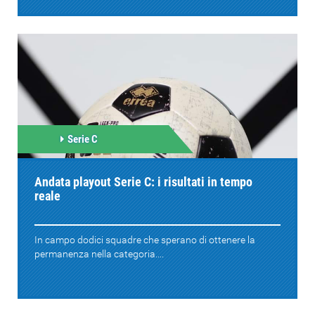
Serie C
Andata playout Serie C: i risultati in tempo
reale
In campo dodici squadre che sperano di ottenere la
permanenza nella categoria....