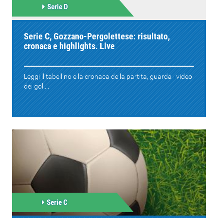
Serie D
Serie C, Gozzano-Pergolettese: risultato,
cronaca e highlights. Live
Leggi il tabellino e la cronaca della partita, guarda i video
dei gol....
Serie C