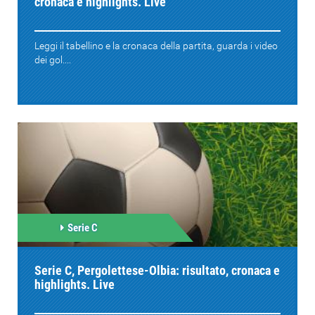
cronaca e highlights. Live
Leggi il tabellino e la cronaca della partita, guarda i video
dei gol....
Serie C
Serie C, Pergolettese-Olbia: risultato, cronaca e
highlights. Live