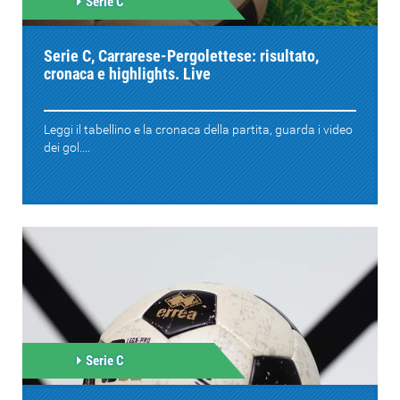
Serie C
Serie C, Carrarese-Pergolettese: risultato,
cronaca e highlights. Live
Leggi il tabellino e la cronaca della partita, guarda i video
dei gol....
Serie C