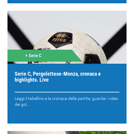
Serie C
Serie C, Pergolettese-Monza, cronaca e
highlights. Live
Leggi il tabellino e la cronaca della partita, guarda i video
dei gol....