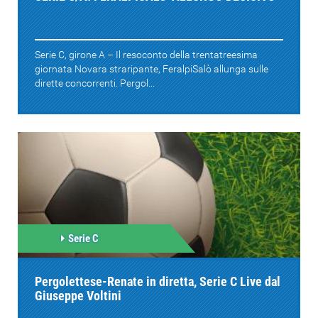
Serie C, girone A – Il resoconto della trentatreesima
giornata Novara straripante, FeralpiSalò allunga sulle
dirette concorrenti. Pergol...
Serie C
Pergolettese-Renate in diretta, Serie C Live dal
Giuseppe Voltini