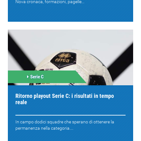
Nova cronaca, formazioni, pagelle...
Serie C
Ritorno playout Serie C: i risultati in tempo
reale
In campo dodici squadre che sperano di ottenere la
permanenza nella categoria....