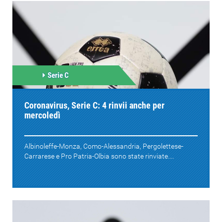
Serie C
Coronavirus, Serie C: 4 rinvii anche per
mercoledì
Albinoleffe-Monza, Como-Alessandria, Pergolettese-
Carrarese e Pro Patria-Olbia sono state rinviate....