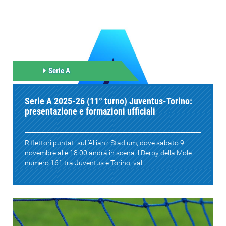
Serie A
Serie A 2025-26 (11° turno) Juventus-Torino:
presentazione e formazioni ufficiali
Riflettori puntati sull’Allianz Stadium, dove sabato 9
novembre alle 18:00 andrà in scena il Derby della Mole
numero 161 tra Juventus e Torino, val...