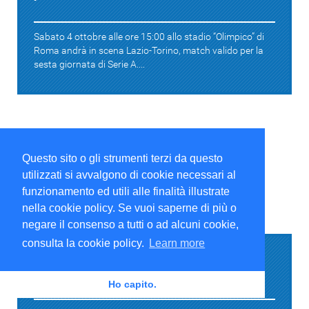
Sabato 4 ottobre alle ore 15:00 allo stadio “Olimpico” di
Roma andrà in scena Lazio-Torino, match valido per la
sesta giornata di Serie A....
Questo sito o gli strumenti terzi da questo
utilizzati si avvalgono di cookie necessari al
funzionamento ed utili alle finalità illustrate
nella cookie policy. Se vuoi saperne di più o
Serie A
negare il consenso a tutti o ad alcuni cookie,
consulta la cookie policy.
Learn more
Serie A 2025-26 (5° turno) Parma-Torino:
presentazione e formazioni ufficiali
Ho capito.