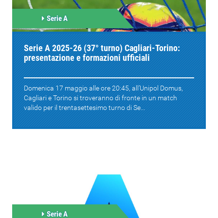
Serie A
Serie A 2025-26 (37° turno) Cagliari-Torino:
presentazione e formazioni ufficiali
Domenica 17 maggio alle ore 20:45, all’Unipol Domus,
Cagliari e Torino si troveranno di fronte in un match
valido per il trentasettesimo turno di Se...
Serie A