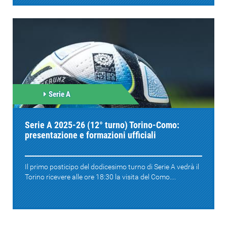
Serie A
Serie A 2025-26 (12° turno) Torino-Como:
presentazione e formazioni ufficiali
Il primo posticipo del dodicesimo turno di Serie A vedrà il
Torino ricevere alle ore 18:30 la visita del Como....