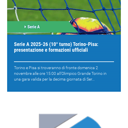
Serie A
Serie A 2025-26 (10° turno) Torino-Pisa:
presentazione e formazioni ufficiali
Torino e Pisa si troveranno di fronte domenica 2
novembre alle ore 15:00 all’Olimpico Grande Torino in
una gara valida per la decima giornata di Ser...