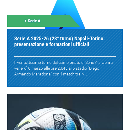
Serie A
Serie A 2025-26 (28° turno) Napoli-Torino:
presentazione e formazioni ufficiali
Il ventottesimo turno del campionato di Serie A si aprirà
venerdì 6 marzo alle ore 20:45 allo stadio “Diego
Armando Maradona” con il match tra N...