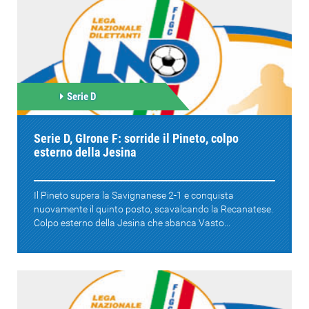
Serie D
Serie D, GIrone F: sorride il Pineto, colpo
esterno della Jesina
Il Pineto supera la Savignanese 2-1 e conquista
nuovamente il quinto posto, scavalcando la Recanatese.
Colpo esterno della Jesina che sbanca Vasto...