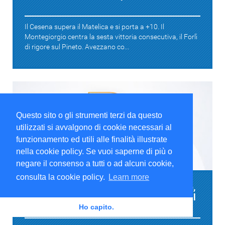
Il Cesena supera il Matelica e si porta a +10. Il
Montegiorgio centra la sesta vittoria consecutiva, il Forlì
di rigore sul Pineto. Avezzano co...
Questo sito o gli strumenti terzi da questo
utilizzati si avvalgono di cookie necessari al
funzionamento ed utili alle finalità illustrate
nella cookie policy. Se vuoi saperne di più o
Serie D
negare il consenso a tutti o ad alcuni cookie,
consulta la cookie policy.
Learn more
Serie D, Girone F: colpo esterno del Notaresco,
Campobasso corsaro a Francavilla, cinquina del
Montegiorgio
Ho capito.