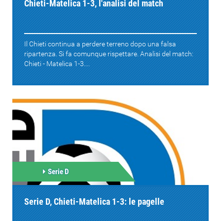
Chieti-Matelica 1-3, l'analisi del match
Il Chieti continua a perdere terreno dopo una falsa
ripartenza. Si fa comunque rispettare. Analisi del match:
Chieti - Matelica 1-3....
Serie D
Serie D, Chieti-Matelica 1-3: le pagelle