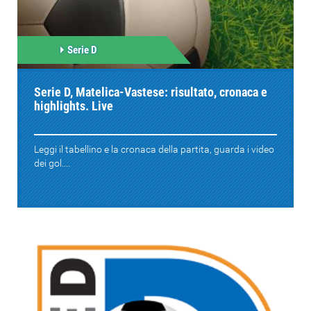
Serie D
Serie D, Matelica-Vastese: risultato, cronaca e
highlights. Live
Leggi il tabellino e la cronaca della partita, guarda i video
dei gol....