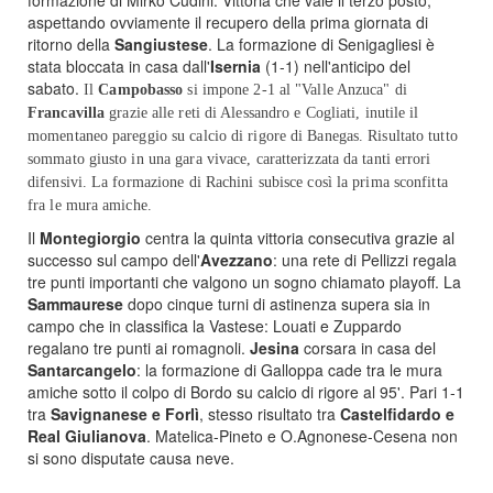
formazione di Mirko Cudini. Vittoria che vale il terzo posto,
aspettando ovviamente il recupero della prima giornata di
ritorno della
Sangiustese
. La formazione di Senigagliesi è
stata bloccata in casa dall'
Isernia
(1-1) nell'anticipo del
sabato.
Il
Campobasso
si impone 2-1 al "Valle Anzuca" di
Francavilla
grazie alle reti di Alessandro e Cogliati, inutile il
momentaneo pareggio su calcio di rigore di Banegas. Risultato tutto
sommato giusto in una gara vivace, caratterizzata da tanti errori
difensivi. La formazione di Rachini subisce così la prima sconfitta
fra le mura amiche.
Il
Montegiorgio
centra la quinta vittoria consecutiva grazie al
successo sul campo dell'
Avezzano
: una rete di Pellizzi regala
tre punti importanti che valgono un sogno chiamato playoff. La
Sammaurese
dopo cinque turni di astinenza supera sia in
campo che in classifica la Vastese: Louati e Zuppardo
regalano tre punti ai romagnoli.
Jesina
corsara in casa del
Santarcangelo
: la formazione di Galloppa cade tra le mura
amiche sotto il colpo di Bordo su calcio di rigore al 95'. Pari 1-1
tra
Savignanese e Forlì
, stesso risultato tra
Castelfidardo e
Real Giulianova
. Matelica-Pineto e O.Agnonese-Cesena non
si sono disputate causa neve.