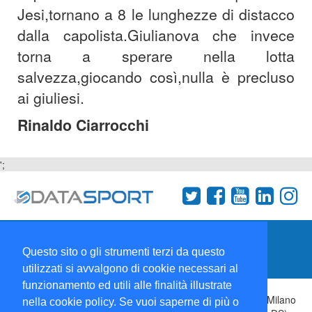
Jesi,tornano a 8 le lunghezze di distacco
dalla capolista.Giulianova che invece
torna a sperare nella lotta
salvezza,giocando così,nulla è precluso
ai giuliesi.
Rinaldo Ciarrocchi
';
Termini e condizioni
Chi siamo
Network
Questo sito o gli strumenti terzi da questo
Collabora con noi
utilizzati si avvalgono di cookie necessari al
funzionamento ed utili alle finalità illustrate
Copyright 1995-2026 ©
Wise Srl
Via Palmanova 8 20132 Milano
nella cookie policy. Se vuoi saperne di più o