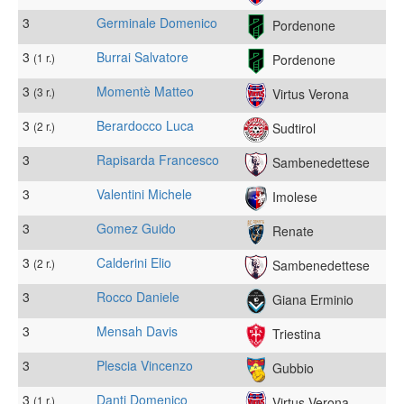
3
Germinale Domenico
Pordenone
3
Burrai Salvatore
(1 r.)
Pordenone
3
Momentè Matteo
(3 r.)
Virtus Verona
3
Berardocco Luca
(2 r.)
Sudtirol
3
Rapisarda Francesco
Sambenedettese
3
Valentini Michele
Imolese
3
Gomez Guido
Renate
3
Calderini Elio
(2 r.)
Sambenedettese
3
Rocco Daniele
Giana Erminio
3
Mensah Davis
Triestina
3
Plescia Vincenzo
Gubbio
3
Danti Domenico
(1 r.)
Virtus Verona