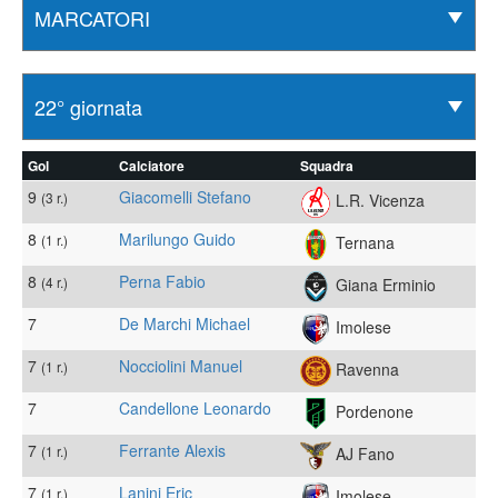
Gol
Calciatore
Squadra
9
Giacomelli Stefano
(3 r.)
L.R. Vicenza
8
Marilungo Guido
(1 r.)
Ternana
8
Perna Fabio
(4 r.)
Giana Erminio
7
De Marchi Michael
Imolese
7
Nocciolini Manuel
(1 r.)
Ravenna
7
Candellone Leonardo
Pordenone
7
Ferrante Alexis
(1 r.)
AJ Fano
7
Lanini Eric
(1 r.)
Imolese