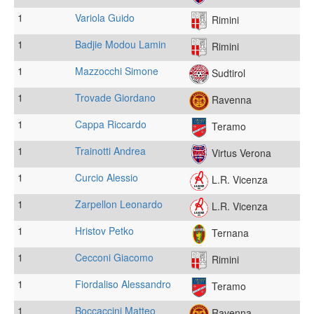
1
Variola Guido
Rimini
1
Badjie Modou Lamin
Rimini
1
Mazzocchi Simone
Sudtirol
1
Trovade Giordano
Ravenna
1
Cappa Riccardo
Teramo
1
Trainotti Andrea
Virtus Verona
1
Curcio Alessio
L.R. Vicenza
1
Zarpellon Leonardo
L.R. Vicenza
1
Hristov Petko
Ternana
1
Cecconi Giacomo
Rimini
1
Fiordaliso Alessandro
Teramo
1
Boccaccini Matteo
Ravenna