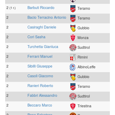
2
Barbuti Riccardo
(1 r.)
Teramo
2
Bacio Terracino Antonio
Teramo
2
Casiraghi Daniele
Gubbio
2
Cori Sasha
Monza
2
Turchetta Gianluca
Sudtirol
2
Ferrani Manuel
Rimini
2
Sibilli Giuseppe
AlbinoLeffe
2
Casoli Giacomo
Gubbio
2
Ranieri Roberto
Teramo
2
Fabbri Alessandro
Sudtirol
2
Beccaro Marco
Triestina
2
Papa Salvatore