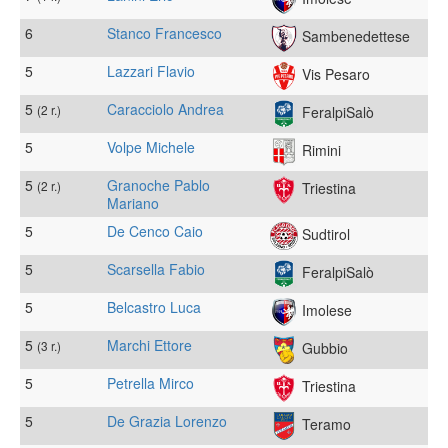
6
Stanco Francesco
Sambenedettese
5
Lazzari Flavio
Vis Pesaro
5
Caracciolo Andrea
(2 r.)
FeralpiSalò
5
Volpe Michele
Rimini
5
Granoche Pablo
(2 r.)
Triestina
Mariano
5
De Cenco Caio
Sudtirol
5
Scarsella Fabio
FeralpiSalò
5
Belcastro Luca
Imolese
5
Marchi Ettore
(3 r.)
Gubbio
5
Petrella Mirco
Triestina
5
De Grazia Lorenzo
Teramo