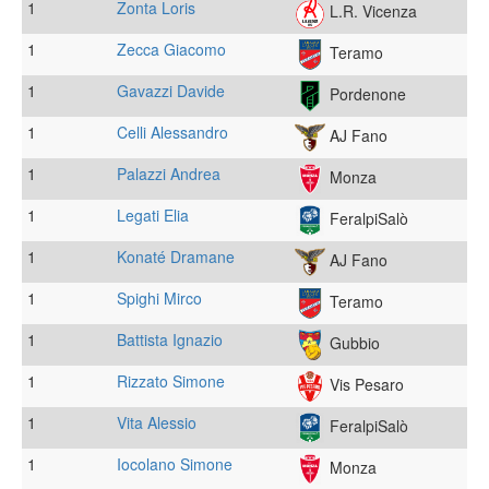
1
Zonta Loris
L.R. Vicenza
1
Zecca Giacomo
Teramo
1
Gavazzi Davide
Pordenone
1
Celli Alessandro
AJ Fano
1
Palazzi Andrea
Monza
1
Legati Elia
FeralpiSalò
1
Konaté Dramane
AJ Fano
1
Spighi Mirco
Teramo
1
Battista Ignazio
Gubbio
1
Rizzato Simone
Vis Pesaro
1
Vita Alessio
FeralpiSalò
1
Iocolano Simone
Monza