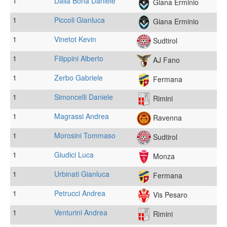
1
Dalla Bona Daniele
Giana Erminio
1
Piccoli Gianluca
Giana Erminio
1
Vinetot Kevin
Sudtirol
1
Filippini Alberto
AJ Fano
1
Zerbo Gabriele
Fermana
1
Simoncelli Daniele
Rimini
1
Magrassi Andrea
Ravenna
1
Morosini Tommaso
Sudtirol
1
Giudici Luca
Monza
1
Urbinati Gianluca
Fermana
1
Petrucci Andrea
Vis Pesaro
1
Venturini Andrea
Rimini