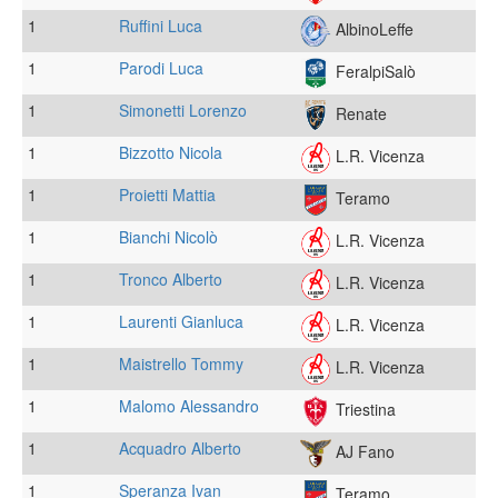
1
Ruffini Luca
AlbinoLeffe
1
Parodi Luca
FeralpiSalò
1
Simonetti Lorenzo
Renate
1
Bizzotto Nicola
L.R. Vicenza
1
Proietti Mattia
Teramo
1
Bianchi Nicolò
L.R. Vicenza
1
Tronco Alberto
L.R. Vicenza
1
Laurenti Gianluca
L.R. Vicenza
1
Maistrello Tommy
L.R. Vicenza
1
Malomo Alessandro
Triestina
1
Acquadro Alberto
AJ Fano
1
Speranza Ivan
Teramo