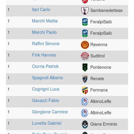
1
Ilari Carlo
Sambenedettese
1
Marchi Mattia
FeralpiSalò
1
Marchi Paolo
FeralpiSalò
1
Raffini Simone
Ravenna
1
Fink Hannes
Sudtirol
1
Ciurria Patrick
Pordenone
1
Spagnoli Alberto
Renate
1
Cognigni Luca
Fermana
1
Gavazzi Fabio
AlbinoLeffe
1
Giorgione Carmine
AlbinoLeffe
1
Lunetta Gabriel
Giana Erminio