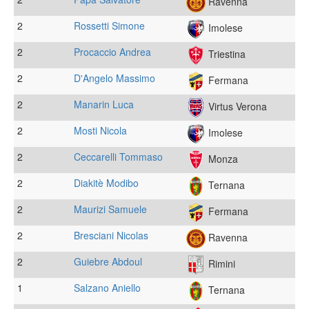
Ravenna
2
Rossetti Simone
Imolese
2
Procaccio Andrea
Triestina
2
D'Angelo Massimo
Fermana
2
Manarin Luca
Virtus Verona
2
Mosti Nicola
Imolese
2
Ceccarelli Tommaso
Monza
2
Diakitè Modibo
Ternana
2
Maurizi Samuele
Fermana
2
Bresciani Nicolas
Ravenna
2
Guiebre Abdoul
Rimini
1
Salzano Aniello
Ternana