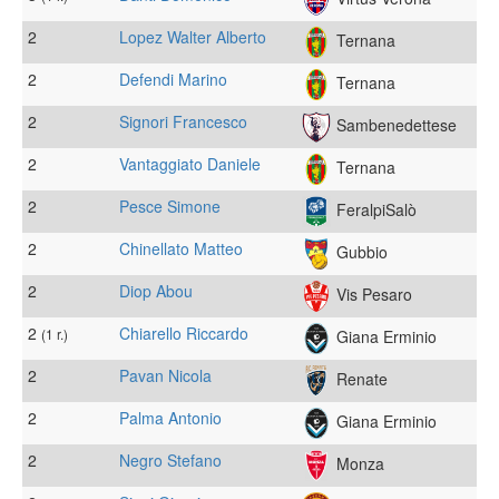
2
Lopez Walter Alberto
Ternana
2
Defendi Marino
Ternana
2
Signori Francesco
Sambenedettese
2
Vantaggiato Daniele
Ternana
2
Pesce Simone
FeralpiSalò
2
Chinellato Matteo
Gubbio
2
Diop Abou
Vis Pesaro
2
Chiarello Riccardo
(1 r.)
Giana Erminio
2
Pavan Nicola
Renate
2
Palma Antonio
Giana Erminio
2
Negro Stefano
Monza