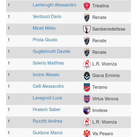
1
Lambrughi Alessandro
Triestina
1
Venitucci Dario
Renate
1
Miceli Mirko
Sambenedettese
1
Priola Giusto
Renate
1
Guglielmotti Davide
Renate
1
Solerio Matthias
L.R. Vicenza
1
Iovine Alessio
Giana Erminio
1
Celli Alessandro
Teramo
1
Lavagnoli Luca
Virtus Verona
1
Hraiech Saber
Imolese
1
Razzitti Andrea
L.R. Vicenza
1
Guidone Marco
Vis Pesaro