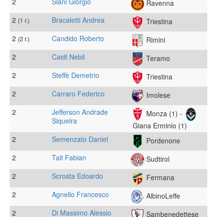
2
Siani Giorgio
Ravenna
2
Bracaletti Andrea
(1 r.)
Triestina
2
Candido Roberto
(2 r.)
Rimini
2
Caidi Nebil
Teramo
2
Steffè Demetrio
Triestina
2
Carraro Federico
Imolese
2
Jefferson Andrade
Monza (1) -
Siqueira
Giana Erminio (1)
2
Semenzato Daniel
Pordenone
2
Tait Fabian
Sudtirol
2
Scrosta Edoardo
Fermana
2
Agnello Francesco
AlbinoLeffe
2
Di Massimo Alessio
Sambenedettese