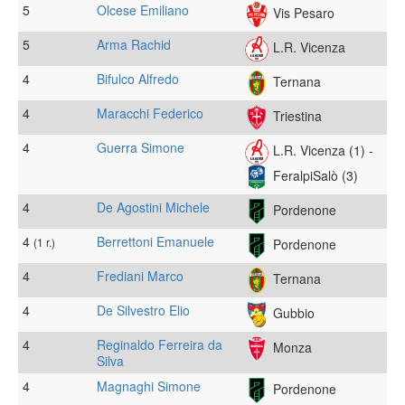
5
Olcese Emiliano
Vis Pesaro
5
Arma Rachid
L.R. Vicenza
4
Bifulco Alfredo
Ternana
4
Maracchi Federico
Triestina
4
Guerra Simone
L.R. Vicenza (1) -
FeralpiSalò (3)
4
De Agostini Michele
Pordenone
4
Berrettoni Emanuele
(1 r.)
Pordenone
4
Frediani Marco
Ternana
4
De Silvestro Elio
Gubbio
4
Reginaldo Ferreira da
Monza
Silva
4
Magnaghi Simone
Pordenone