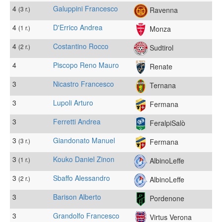
4
Galuppini Francesco
(3 r.)
Ravenna
4
D'Errico Andrea
(1 r.)
Monza
4
Costantino Rocco
(2 r.)
Sudtirol
4
Piscopo Reno Mauro
Renate
3
Nicastro Francesco
Ternana
3
Lupoli Arturo
Fermana
3
Ferretti Andrea
FeralpiSalò
3
Giandonato Manuel
(3 r.)
Fermana
3
Kouko Daniel Zinon
(1 r.)
AlbinoLeffe
3
Sbaffo Alessandro
(2 r.)
AlbinoLeffe
3
Barison Alberto
Pordenone
3
Grandolfo Francesco
Virtus Verona