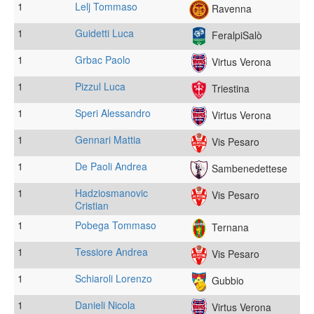
1
Lelj Tommaso
Ravenna
1
Guidetti Luca
FeralpiSalò
1
Grbac Paolo
Virtus Verona
1
Pizzul Luca
Triestina
1
Speri Alessandro
Virtus Verona
1
Gennari Mattia
Vis Pesaro
1
De Paoli Andrea
Sambenedettese
1
Hadziosmanovic
Vis Pesaro
Cristian
1
Pobega Tommaso
Ternana
1
Tessiore Andrea
Vis Pesaro
1
Schiaroli Lorenzo
Gubbio
1
Danieli Nicola
Virtus Verona