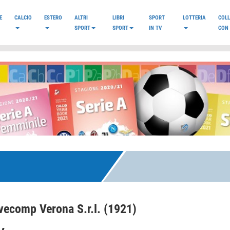
E
CALCIO
ESTERO
ALTRI
LIBRI
SPORT
LOTTERIA
COL
SPORT
SPORT
IN TV
CON 
vecomp Verona S.r.l. (1921)