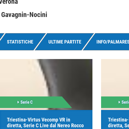
 Verona
 Gavagnin-Nocini
STATISTICHE
ULTIME PARTITE
INFO/PALMARE
Serie C
Seri
Triestina-Virtus Vecomp VR in
Triestina
diretta, Serie C Live dal Nereo Rocco
diretta, S