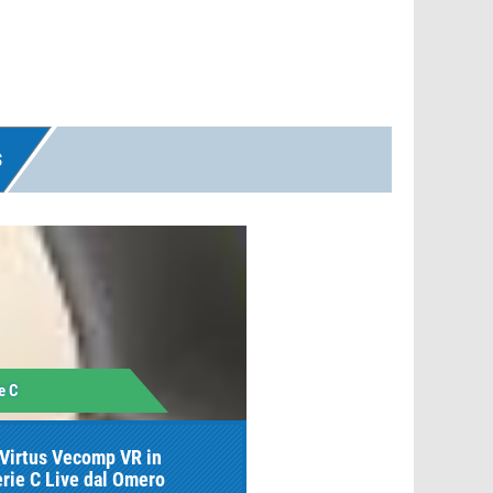
S
e C
-Virtus Vecomp VR in
erie C Live dal Omero