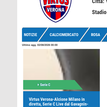
Città:
Stadio
NOTIZIE
CALCIOMERCATO
ROSA
Ultimo agg. 02/08/2026 00:00
Serie C
Virtus Verona-Alcione Milano in
diretta, Serie C Live dal Gavagnin-