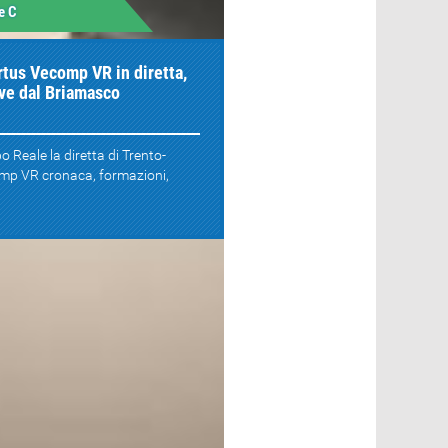
e C
rtus Vecomp VR in diretta,
ive dal Briamasco
o Reale la diretta di Trento-
mp VR cronaca, formazioni,