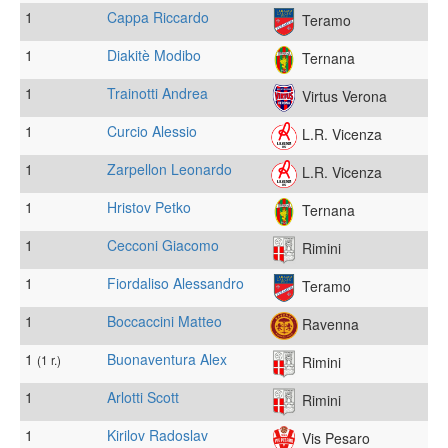
1
Cappa Riccardo
Teramo
1
Diakitè Modibo
Ternana
1
Trainotti Andrea
Virtus Verona
1
Curcio Alessio
L.R. Vicenza
1
Zarpellon Leonardo
L.R. Vicenza
1
Hristov Petko
Ternana
1
Cecconi Giacomo
Rimini
1
Fiordaliso Alessandro
Teramo
1
Boccaccini Matteo
Ravenna
1
Buonaventura Alex
(1 r.)
Rimini
1
Arlotti Scott
Rimini
1
Kirilov Radoslav
Vis Pesaro