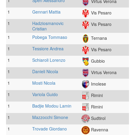
1
Speri Alessandro
Virtus Verona
1
Gennari Mattia
Vis Pesaro
1
Hadziosmanovic
Vis Pesaro
Cristian
1
Pobega Tommaso
Ternana
1
Tessiore Andrea
Vis Pesaro
1
Schiaroli Lorenzo
Gubbio
1
Danieli Nicola
Virtus Verona
1
Mosti Nicola
Imolese
1
Variola Guido
Rimini
1
Badjie Modou Lamin
Rimini
1
Mazzocchi Simone
Sudtirol
1
Trovade Giordano
Ravenna