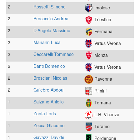
2
Rossetti Simone
Imolese
2
Procaccio Andrea
Triestina
2
D'Angelo Massimo
Fermana
2
Manarin Luca
Virtus Verona
2
Ceccarelli Tommaso
Monza
2
Danti Domenico
Virtus Verona
2
Bresciani Nicolas
Ravenna
2
Guiebre Abdoul
Rimini
1
Salzano Aniello
Ternana
1
Zonta Loris
L.R. Vicenza
1
Zecca Giacomo
Teramo
1
Gavazzi Davide
Pordenone