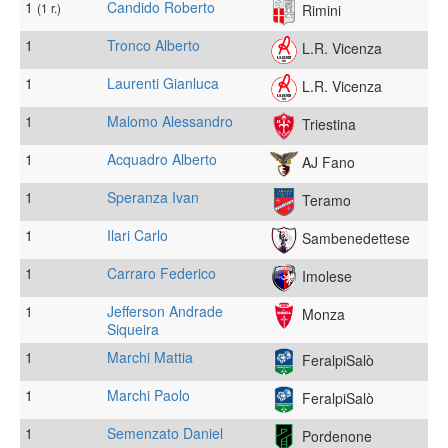
1
Candido Roberto
(1 r.)
Rimini
1
Tronco Alberto
L.R. Vicenza
1
Laurenti Gianluca
L.R. Vicenza
1
Malomo Alessandro
Triestina
1
Acquadro Alberto
AJ Fano
1
Speranza Ivan
Teramo
1
Ilari Carlo
Sambenedettese
1
Carraro Federico
Imolese
1
Jefferson Andrade
Monza
Siqueira
1
Marchi Mattia
FeralpiSalò
1
Marchi Paolo
FeralpiSalò
1
Semenzato Daniel
Pordenone