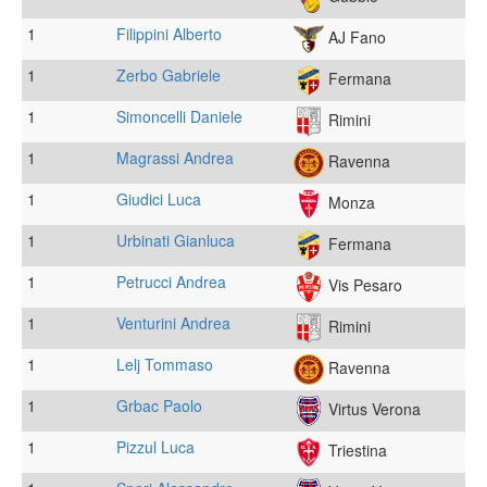
1
Filippini Alberto
AJ Fano
1
Zerbo Gabriele
Fermana
1
Simoncelli Daniele
Rimini
1
Magrassi Andrea
Ravenna
1
Giudici Luca
Monza
1
Urbinati Gianluca
Fermana
1
Petrucci Andrea
Vis Pesaro
1
Venturini Andrea
Rimini
1
Lelj Tommaso
Ravenna
1
Grbac Paolo
Virtus Verona
1
Pizzul Luca
Triestina