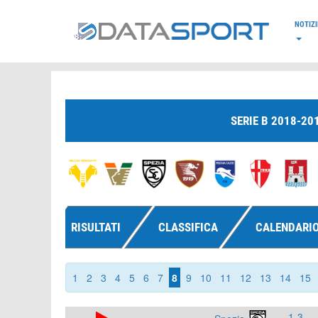
*/
NOTIZI
SERIE B 2018-20
RISULTATI
CLASSIFICA
CALENDARI
1
2
3
4
5
6
7
8
9
10
11
12
13
14
15
1-3