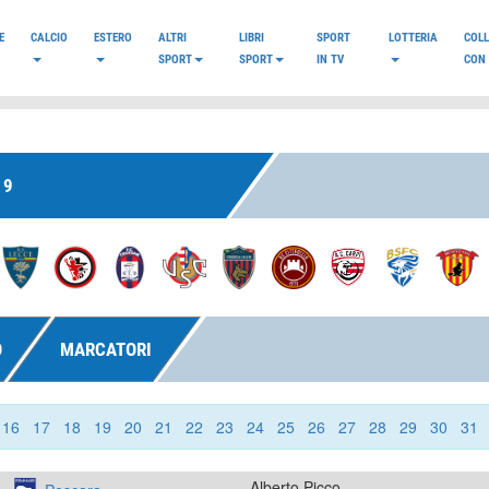
E
CALCIO
ESTERO
ALTRI
LIBRI
SPORT
LOTTERIA
COL
SPORT
SPORT
IN TV
CON 
19
O
MARCATORI
16
17
18
19
20
21
22
23
24
25
26
27
28
29
30
31
Alberto Picco