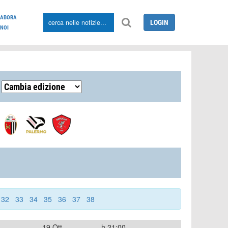
LABORA
LOGIN
NOI
32
33
34
35
36
37
38
19 Ott
h.21:00