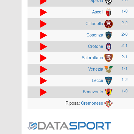
Spezia
1-0
Ascoli
2-2
Cittadella
2-0
Cosenza
2-1
Crotone
2-1
Salernitana
1-1
Venezia
1-2
Lecce
1-0
Benevento
Riposa:
Cremonese