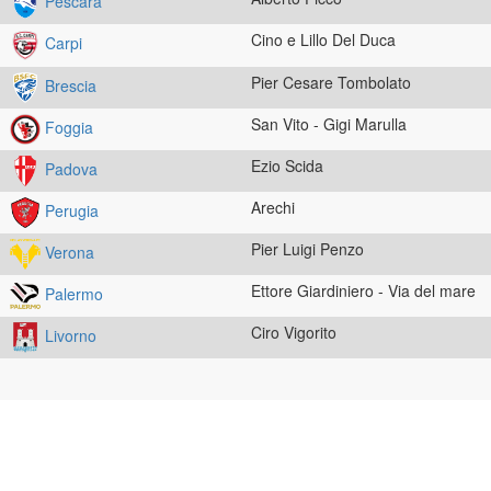
Pescara
Cino e Lillo Del Duca
Carpi
Pier Cesare Tombolato
Brescia
San Vito - Gigi Marulla
Foggia
Ezio Scida
Padova
Arechi
Perugia
Pier Luigi Penzo
Verona
Ettore Giardiniero - Via del mare
Palermo
Ciro Vigorito
Livorno