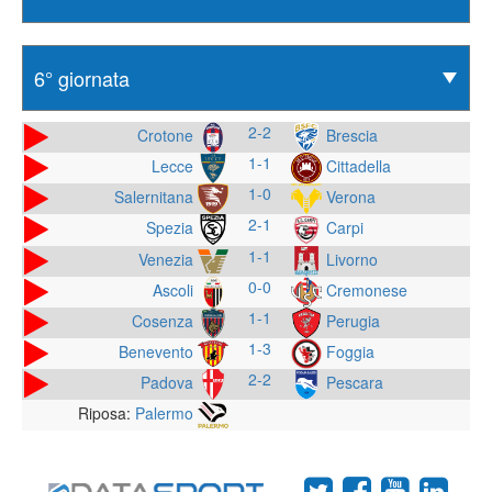
2-2
Crotone
Brescia
1-1
Lecce
Cittadella
1-0
Salernitana
Verona
2-1
Spezia
Carpi
1-1
Venezia
Livorno
0-0
Ascoli
Cremonese
1-1
Cosenza
Perugia
1-3
Benevento
Foggia
2-2
Padova
Pescara
Riposa:
Palermo