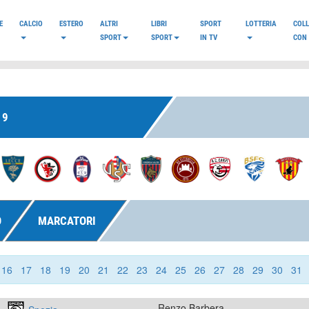
E
CALCIO
ESTERO
ALTRI
LIBRI
SPORT
LOTTERIA
COL
SPORT
SPORT
IN TV
CON 
19
O
MARCATORI
16
17
18
19
20
21
22
23
24
25
26
27
28
29
30
31
Renzo Barbera