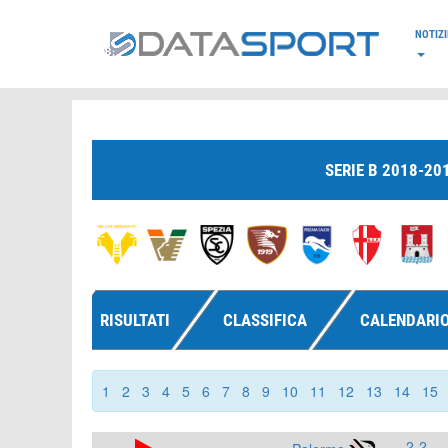
*/
NOTIZI
SERIE B 2018-20
RISULTATI
CLASSIFICA
CALENDARI
1
2
3
4
5
6
7
8
9
10
11
12
13
14
15
2-2