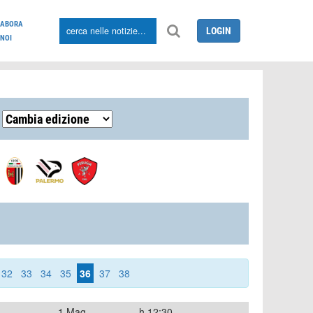
LABORA
LOGIN
NOI
32
33
34
35
36
37
38
1 Mag
h.12:30