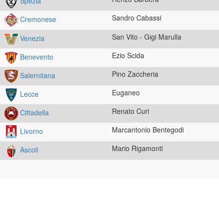
Spezia
Sandro Cabassi
Cremonese
San Vito - Gigi Marulla
Venezia
Ezio Scida
Benevento
Pino Zaccheria
Salernitana
Euganeo
Lecce
Renato Curi
Cittadella
Marcantonio Bentegodi
Livorno
Mario Rigamonti
Ascoli