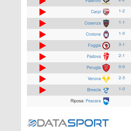
Palermo
1-2
Carpi
1-1
Cosenza
1-0
Crotone
3-1
Foggia
2-1
Padova
0-0
Perugia
2-3
Verona
1-0
Brescia
Riposa:
Pescara