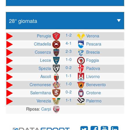
1-2
Perugia
Verona
4-1
Cittadella
Pescara
2-3
Cosenza
Brescia
1-0
Lecce
Foggia
0-2
Spezia
Padova
1-1
Ascoli
Livorno
1-0
Cremonese
Benevento
0-2
Salernitana
Crotone
1-1
Venezia
Palermo
Riposa:
Carpi