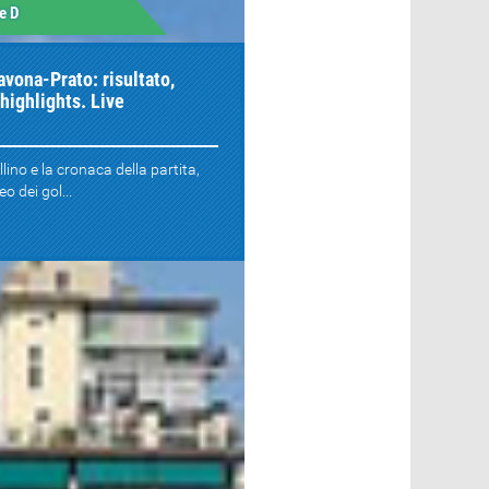
e D
avona-Prato: risultato,
highlights. Live
llino e la cronaca della partita,
o dei gol...