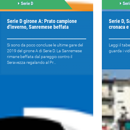
Serie D
Seri
Serie D girone A: Prato campione
Serie D, S
d'inverno, Sanremese beffata
cronaca e 
Si sono da poco concluse le ultime gare del
Leggi il tabe
2019 del girone A di Serie D. La Sanremese
guarda i vide
rimane beffata dal pareggio contro il
Seravezza regalando al Pr...