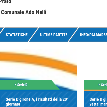
 Prato
 Comunale Ado Nelli
STATISTICHE
ULTIME PARTITE
INFO/PALMARE
Serie D
Seri
Serie D girone A, i risultati della 20°
Serie D gi
giornata
vetta, ma