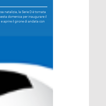
a natalizia, la Serie D è tornata
esta domenica per inaugurare il
e aprire il girone di andata con