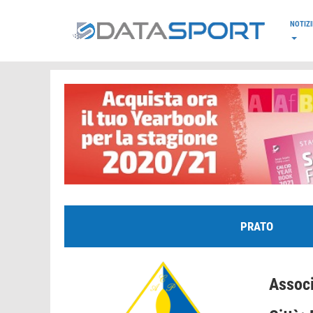
*/
NOTIZI
PRATO
Associ