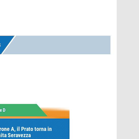
S
e D
rone A, il Prato torna in
nita Seravezza