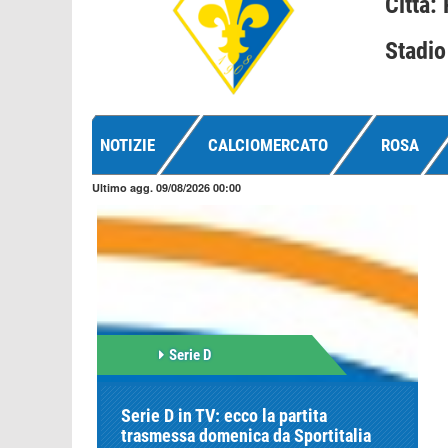
Città:
Stadio
NOTIZIE
CALCIOMERCATO
ROSA
Ultimo agg. 09/08/2026 00:00
Serie D
Serie D in TV: ecco la partita
trasmessa domenica da Sportitalia