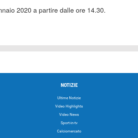
naio 2020 a partire dalle ore 14.30.
NOTIZIE
Ultime Notizie
Video Highlights
i
Video News
Sport-in-tv
Calciomercato