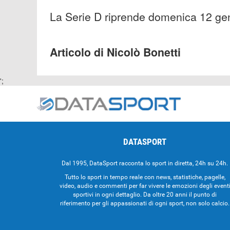
La Serie D riprende domenica 12 gen
Articolo di Nicolò Bonetti
';
DATASPORT
Dal 1995, DataSport racconta lo sport in diretta, 24h su 24h.
Tutto lo sport in tempo reale con news, statistiche, pagelle,
video, audio e commenti per far vivere le emozioni degli event
sportivi in ogni dettaglio. Da oltre 20 anni il punto di
riferimento per gli appassionati di ogni sport, non solo calcio.