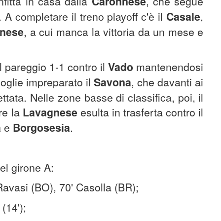
nfitta in casa dalla
Caronnese
, che segue
 A completare il treno playoff c'è il
Casale
,
anese
, a cui manca la vittoria da un mese e
l pareggio 1-1 contro il
Vado
mantenendosi
oglie impreparato il
Savona
, che davanti ai
tata. Nelle zone basse di classifica, poi, il
re la
Lavagnese
esulta in trasferta contro il
a
e
Borgosesia
.
el girone A:
Ravasi (BO), 70' Casolla (BR);
 (14');