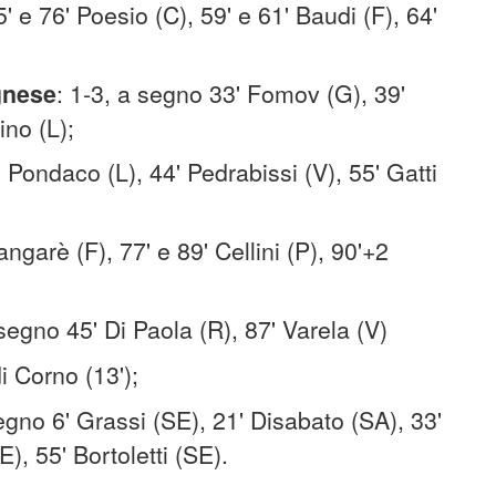
' e 76' Poesio (C), 59' e 61' Baudi (F), 64'
gnese
: 1-3, a segno 33' Fomov (G), 39'
ino (L);
' Pondaco (L), 44' Pedrabissi (V), 55' Gatti
;
ngarè (F), 77' e 89' Cellini (P), 90'+2
 segno 45' Di Paola (R), 87' Varela (V)
di Corno (13');
segno 6' Grassi (SE), 21' Disabato (SA), 33'
), 55' Bortoletti (SE).