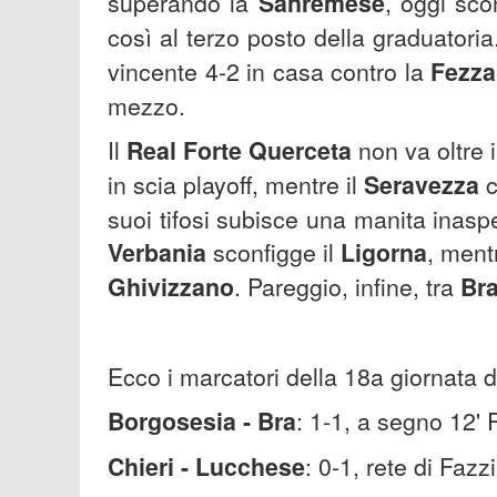
superando la
Sanremese
, oggi sco
così al terzo posto della graduatoria.
vincente 4-2 in casa contro la
Fezz
mezzo.
Il
Real Forte Querceta
non va oltre i
in scia playoff, mentre il
Seravezza
c
suoi tifosi subisce una manita inaspet
Verbania
sconfigge il
Ligorna
, ment
Ghivizzano
. Pareggio, infine, tra
Br
Ecco i marcatori della 18a giornata d
Borgosesia - Bra
: 1-1, a segno 12' 
Chieri - Lucchese
: 0-1, rete di Fazzi