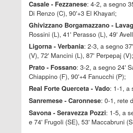
Casale - Fezzanese
: 4-2, a segno 35
Di Renzo (C), 90'+3 El Khayari;
Ghivizzano Borgamazzano - Lava
Rossini (L), 41' Perasso (L), 49' Avell
Ligorna - Verbania
: 2-3, a segno 37
(V), 72' Mancini (L), 87' Perpepaj (V)
Prato - Fossano
: 3-2, a segno 24' Sa
Chiappino (F), 90'+4 Fanucchi (P);
Real Forte Querceta - Vado
: 1-1, a
Sanremese - Caronnese
: 0-1, rete 
Savona - Seravezza Pozzi
: 1-5, a 
e 74' Frugoli (SE), 53' Maccabruni (SE