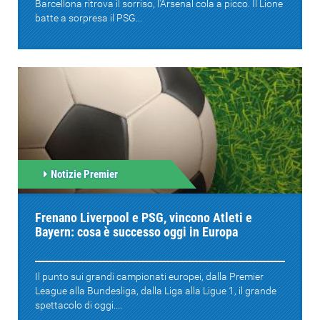
Barcellona ritrova il sorriso, l'Arsenal cola a picco. Il Lione
batte a sorpresa il PSG...
Notizie Premier
Frenano Liverpool e PSG, vincono Atleti e
Bayern: cosa è successo oggi in Europa
Il punto sui grandi campionati europei, dalla Premier
League alla Bundesliga, dalla Liga alla Ligue 1, il grande
spettacolo di oggi....