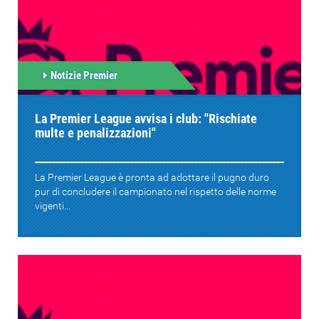
Notizie Premier
La Premier League avvisa i club: "Rischiate
multe e penalizzazioni"
La Premier League è pronta ad adottare il pugno duro
pur di concludere il campionato nel rispetto delle norme
vigenti...