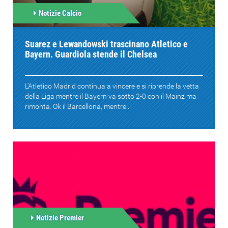
Notizie Calcio
Suarez e Lewandowski trascinano Atletico e
Bayern. Guardiola stende il Chelsea
L'Atletico Madrid continua a vincere e si riprende la vetta
della Liga mentre il Bayern va sotto 2-0 con il Mainz ma
rimonta. Ok il Barcellona, mentre...
Notizie Premier