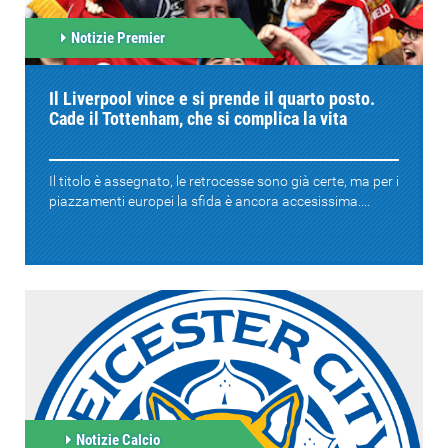
Notizie Premier
Il Liverpool vince e si prende il quarto posto.
Cade il Tottenham, che si complica la vita
Il titolo è assegnato, le retrocesse sono già certe, ma per i
piazzamenti europei la sfida è ancora accesissima....
Notizie Calcio