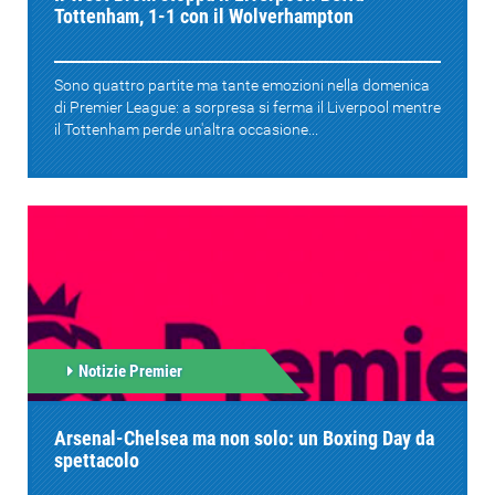
Tottenham, 1-1 con il Wolverhampton
Sono quattro partite ma tante emozioni nella domenica
di Premier League: a sorpresa si ferma il Liverpool mentre
il Tottenham perde un'altra occasione...
Notizie Premier
Arsenal-Chelsea ma non solo: un Boxing Day da
spettacolo