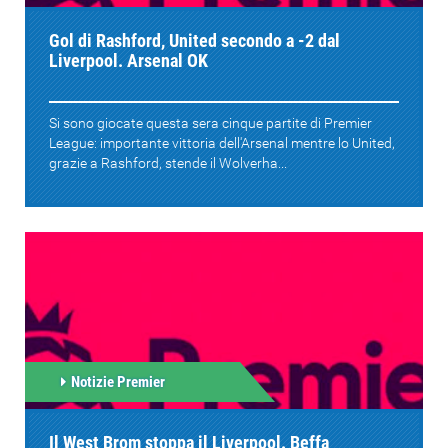
Gol di Rashford, United secondo a -2 dal
Liverpool. Arsenal OK
Si sono giocate questa sera cinque partite di Premier
League: importante vittoria dell'Arsenal mentre lo United,
grazie a Rashford, stende il Wolverha...
Notizie Premier
Il West Brom stoppa il Liverpool. Beffa