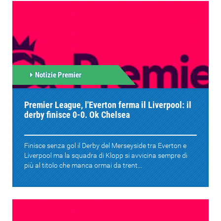
Notizie Premier
Premier League, l'Everton ferma il Liverpool: il
derby finisce 0-0. Ok Chelsea
Finisce senza gol il Derby del Merseyside tra Everton e
Liverpool ma la squadra di Klopp si avvicina sempre di
più al titolo che manca ormai da trent...