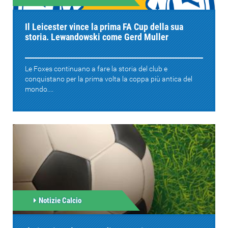
Il Leicester vince la prima FA Cup della sua
storia. Lewandowski come Gerd Muller
Le Foxes continuano a fare la storia del club e
conquistano per la prima volta la coppa più antica del
mondo....
Notizie Calcio