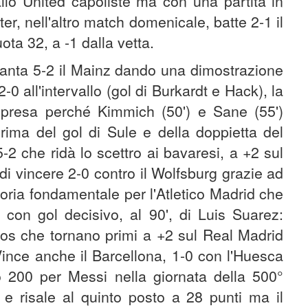
allo United capoliste ma con una partita in
er, nell'altro match domenicale, batte 2-1 il
ota 32, a -1 dalla vetta.
hianta 5-2 il Mainz dando una dimostrazione
-0 all'intervallo (gol di Burkardt e Hack), la
ripresa perché Kimmich (50') e Sane (55')
prima del gol di Sule e della doppietta del
5-2 che ridà lo scettro ai bavaresi, a +2 sul
i vincere 2-0 contro il Wolfsburg grazie ad
toria fondamentale per l'Atletico Madrid che
 con gol decisivo, al 90', di Luis Suarez:
neros che tornano primi a +2 sul Real Madrid
ince anche il Barcellona, 1-0 con l'Huesca
 200 per Messi nella giornata della 500°
e risale al quinto posto a 28 punti ma il