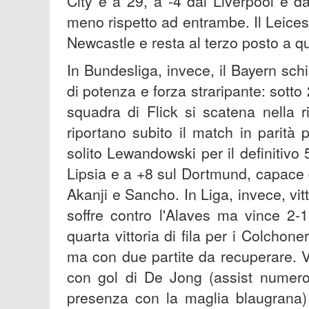
City è a 29, a -4 dal Liverpool e d
meno rispetto ad entrambe. Il Leicest
Newcastle e resta al terzo posto a qu
In Bundesliga, invece, il Bayern sc
di potenza e forza straripante: sotto 2
squadra di Flick si scatena nella 
riportano subito il match in parità 
solito Lewandowski per il definitivo 
Lipsia e a +8 sul Dortmund, capace d
Akanji e Sancho. In Liga, invece, vit
soffre contro l'Alaves ma vince 2-1
quarta vittoria di fila per i Colcho
ma con due partite da recuperare. V
con gol di De Jong (assist numero
presenza con la maglia blaugrana) 