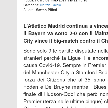
Pubblicato il 3 gennaio 2021 alle 22:45:18
Categoria:
Notizie Calcio
Autore:
Matteo Pifferi
L'Atletico Madrid continua a vincer
il Bayern va sotto 2-0 con il Main
City vince il big-match contro il C
Sono solo 9 le partite disputate nel
stranieri perché la Ligue 1 è anco
causa Covid-19. Sempre in Premier L
del Manchester City a Stamford Bri
forza dei Citizens che al 35' sono
Foden e De Bruyne mentre i Blues r
finale di Hudson-Odoi che però non p
Premier (terza nelle ultime cinque) ch