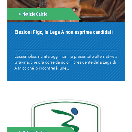
Notizie Calcio
Elezioni Figc, la Lega A non esprime candidati
L'assemblea, riunita oggi, non ha presentato alternative a
Gravina, che ora corre da solo. Il presidente della Lega di
A Micciché lo incontrerà lune...