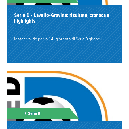
Serie D - Lavello-Gravina: risultato, cronaca e
highlights
Match valido per la 14° giornata di Serie D girone H...
Serie D