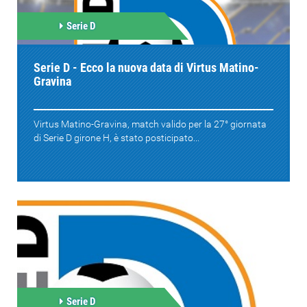
Serie D
Serie D - Ecco la nuova data di Virtus Matino-
Gravina
Virtus Matino-Gravina, match valido per la 27° giornata
di Serie D girone H, è stato posticipato...
Serie D