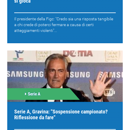
si gioca"
Il presidente della Figc: "Credo sia una risposta tangibile
a chi crede di poterci fermare a causa di certi
atteggiamenti violenti"...
Serie A
Serie A, Gravina: "Sospensione campionato?
Riflessione da fare"