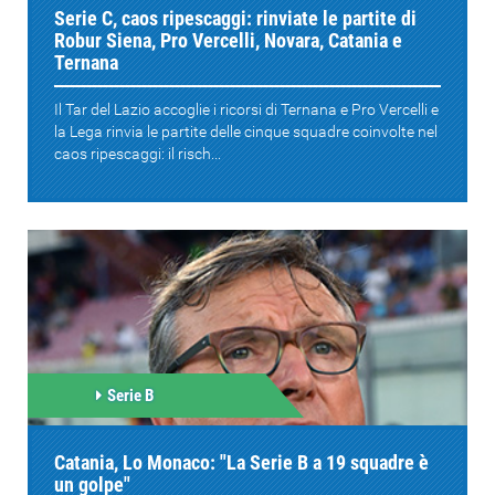
Serie C, caos ripescaggi: rinviate le partite di
Robur Siena, Pro Vercelli, Novara, Catania e
Ternana
Il Tar del Lazio accoglie i ricorsi di Ternana e Pro Vercelli e
la Lega rinvia le partite delle cinque squadre coinvolte nel
caos ripescaggi: il risch...
Serie B
Catania, Lo Monaco: "La Serie B a 19 squadre è
un golpe"