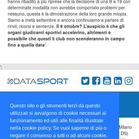
hanno ribadito a più riprese che la decisione di una B a 19 con
determinate modalità non avrebbe comportato problemi per
nessuno, questa è la dimostrazione della loro grande miopia.
Siamo a metà settembre e ancora continuiamo a parlare di
rinvii, ricorsi e sentenze.
Il 9 ottobre? L’auspicio è che gli
organi giudicanti sportivi accelerino, altrimenti è
possibile che questi 5 club non scenderanno in campo
fino a quella data
”.
';
Termini e condizioni
Chi siamo
Network
Questo sito o gli strumenti terzi da questo
Collabora con noi
utilizzati si avvalgono di cookie necessari al
funzionamento ed utili alle finalità illustrate
Copyright 1995-2026 ©
Wise Srl
Via Palmanova 8 20132 Milano
nella cookie policy. Se vuoi saperne di più o
Italia - P. IVA 09072090963 | ISSN: 2499-2925 (DataSport DS)
negare il consenso a tutti o ad alcuni cookie,