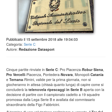
Pubblicato il 15 settembre 2018 alle 19:04:03
Categoria:
Serie C
Autore:
Redazione Datasport
Cinque partite rinviate in
Serie C
: Pro Piacenza-
Robur Siena
,
Pro Vercelli
-Piacenza, Pontedera-
Novara
, Monopoli-
Catania
e
Ternana
-Rimini, valide per la prima giornata, non si
giocheranno in attesa (chissà quanto lunga) di capire come si
concluderà la
telenovela ripescaggi in Serie B
aperta con la
decisione di partire con il campionato cadetto a 19 squadre
promossa dalla Lega Serie B e avallata dal commissario
straordinario della Figc Fabbricini.