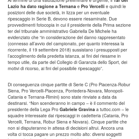
Al termine di una valutazione preliminare e urgente, il
Tar del
Lazio ha dato ragione a Ternana
e
Pro Vercelli
e quindi le
posizioni delle due società, in lizza per un eventuale
ripescaggio in Serie B, devono essere riesaminate. Due
provvedimenti fotocopia in cui il presidente della Prima sezione
ter del tribunale amministrativo Gabriella De Michele ha
evidenziato che “in considerazione del danno rappresentato
(connesso all’avvio del campionato, per quanto interessa la
ricorrente, il 19 settembre 2018) sussistano i presupposti per
l’accoglimento della predetta istanza, ai fini del riesame in
tempo utile, da parte del Collegio di Garanzia dello Sport, dei
motivi di ricorso, ai fini del possibile ripescaggio”.
Di conseguenza cinque partite di Serie C (Pro Piacenza-Robur
Siena, Pro Vercelli-Piacenza, Pontedera-Novara, Monopoli-
Catania e Ternana-Rimini) sono state rinviate a data da
destinarsi. “Non scenderanno in campo – è il commento del
presidente della Lega Pro
Gabriele Gravina
a tuttoc.com – le
squadre interessate dai ripescaggi in cadetteria (Catania, Pro
Vercelli, Ternana, Robur Siena e Novara). Cinque partite che
non si disputeranno in attesa di decisioni altrui. Ancora una
volta ci tocca pagare un prezzo molto alto: diversi soggetti