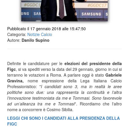
Pubblicato il 17 gennaio 2018 alle 15:47:50
Categoria:
Notizie Calcio
Autore:
Danilo Supino
Definite le candidature per le
elezioni del presidente della
Figc
, si va spediti verso la data del 29 gennaio, giorno in cui si
terranno le votazioni a Roma. A parlare oggi è stato
Gabriele
Gravina,
nome espressione della Lega Italiana Calcio
Professionistico: "
I candidati sono 3, ma in realtà le aree
politiche sono due: una rappresenta la continuità e l’altra
l’innovazione testimoniata da me e Tommasi. Sono favorevole
ad un’alleanza tra me e Tommasi
". Ricordiamo che l'altro
nome a concorrere è Cosimo Sibilia.
LEGGI CHI SONO I CANDIDATI ALLA PRESIDENZA DELLA
FIGC