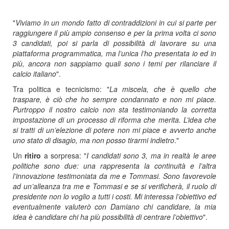
"
Viviamo in un mondo fatto di contraddizioni in cui si parte per
raggiungere il più ampio consenso e per la prima volta ci sono
3 candidati, poi si parla di possibilità di lavorare su una
piattaforma programmatica, ma l’unica l’ho presentata io ed in
più, ancora non sappiamo quali sono i temi per rilanciare il
calcio italiano
".
Tra politica e tecnicismo: "
La miscela, che è quello che
traspare, è ciò che ho sempre condannato e non mi piace.
Purtroppo il nostro calcio non sta testimoniando la corretta
impostazione di un processo di riforma che merita. L’idea che
si tratti di un’elezione di potere non mi piace e avverto anche
uno stato di disagio, ma non posso tirarmi indietro
."
Un
ritiro
a sorpresa: "
I candidati sono 3, ma in realtà le aree
politiche sono due: una rappresenta la continuità e l’altra
l’innovazione testimoniata da me e Tommasi. Sono favorevole
ad un’alleanza tra me e Tommasi e se si verificherà, il ruolo di
presidente non lo voglio a tutti i costi. Mi interessa l’obiettivo ed
eventualmente valuterò con Damiano chi candidare, la mia
idea è candidare chi ha più possibilità di centrare l’obiettivo
".