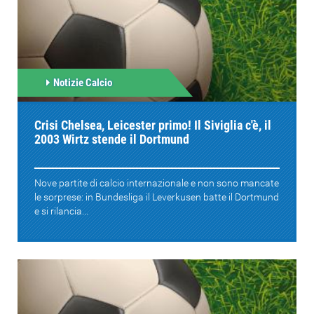
Notizie Calcio
Crisi Chelsea, Leicester primo! Il Siviglia c'è, il
2003 Wirtz stende il Dortmund
Nove partite di calcio internazionale e non sono mancate
le sorprese: in Bundesliga il Leverkusen batte il Dortmund
e si rilancia...