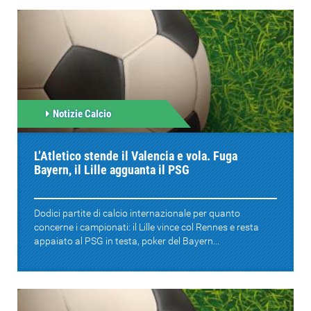
Notizie Calcio
L’Atletico stende il Valencia e vola. Fuga
Bayern, il Lille agguanta il PSG
Dodici partite di calcio internazionale per quanto
concerne i campionati: il Lille vince col Rennes e resta
appaiato al PSG in testa, poker del Bayern...