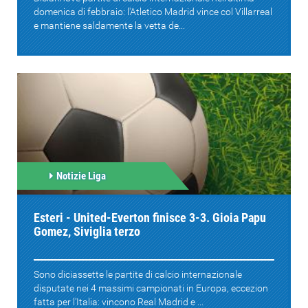
domenica di febbraio: l'Atletico Madrid vince col Villarreal
e mantiene saldamente la vetta de...
Notizie Liga
Esteri - United-Everton finisce 3-3. Gioia Papu
Gomez, Siviglia terzo
Sono diciassette le partite di calcio internazionale
disputate nei 4 massimi campionati in Europa, eccezion
fatta per l'Italia: vincono Real Madrid e ...