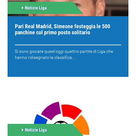
Notizie Liga
Pari Real Madrid, Simeone festeggia le 500
panchine col primo posto solitario
Si sono giocate quest'oggi quattro partite di Liga che
hanno ridisegnato la classifica...
Notizie Liga