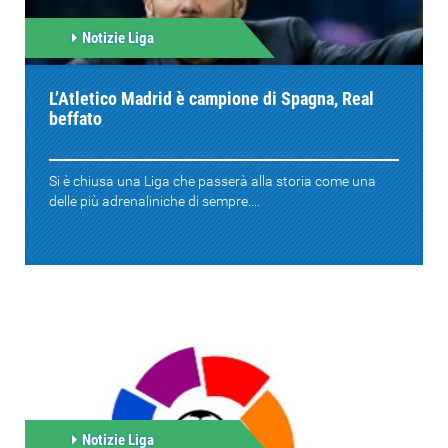
Notizie Liga
L’Atletico Madrid è campione di Spagna, Real
beffato
Si è chiusa una Liga che passerà alla storia come una
delle più adrenaliniche di sempre....
Notizie Liga