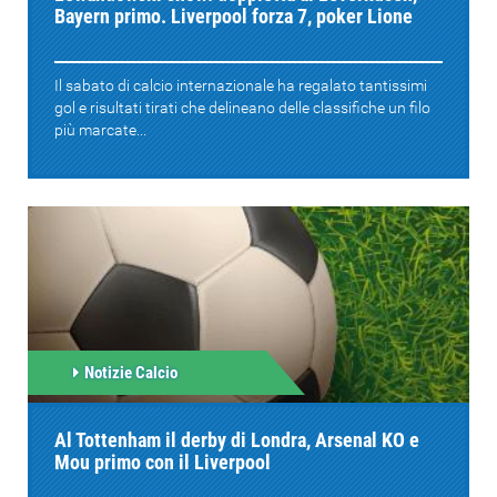
Bayern primo. Liverpool forza 7, poker Lione
Il sabato di calcio internazionale ha regalato tantissimi
gol e risultati tirati che delineano delle classifiche un filo
più marcate...
Notizie Calcio
Al Tottenham il derby di Londra, Arsenal KO e
Mou primo con il Liverpool