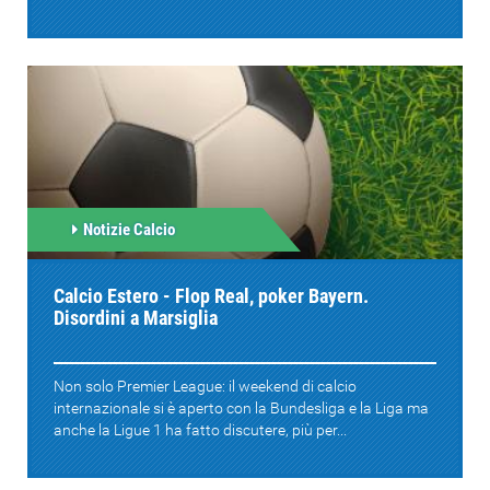
Notizie Calcio
Calcio Estero - Flop Real, poker Bayern.
Disordini a Marsiglia
Non solo Premier League: il weekend di calcio
internazionale si è aperto con la Bundesliga e la Liga ma
anche la Ligue 1 ha fatto discutere, più per...