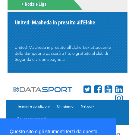
Notizie Liga
United: Macheda in prestito all'Elche
United: Macheda in prestito all'Elche. L'ex attaccante
della Sampdoria passerà a titolo gratuito al club di
Segunda division spagnola ...
Termini e condizioni
Chi siamo
Network
Collabora con noi
Questo sito o gli strumenti terzi da questo
Copyright 1995-2026 ©
Wise Srl
Via Palmanova 8 20132