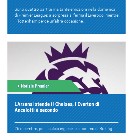
Sono quattro partite ma tante emozioni nella domenica
di Premier League: a sorpresa si ferma il Liverpool mentre
il Tottenham perde un'altra occasione...
Notizie Premier
L’Arsenal stende il Chelsea, l’Everton di
Ancelotti è secondo
26 dicembre, per il calcio inglese, è sinonimo di Boxing