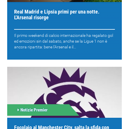
Real Madrid e Lipsia primi per una notte.
L'Arsenal risorge
Il primo weekend di calcio internazionale ha regalato gol
ed emozioni sin dal sabato, anche se la Ligue 1 non è
ancora ripartita: bene l'Arsenal e il...
Notizie Premier
Focolaio al Manchester City, salta la sfida con