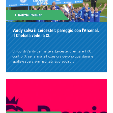
Notizie Premier
Vardy salva il Leicester: pareggio con l'Arsenal.
Il Chelsea vede la CL
Un gol di Vardy permette al Leicester di evitare il KO
contro l'Arsenal ma le Foxes ora devono guardarsi le
spalle e sperare in risultati favorevoli p...