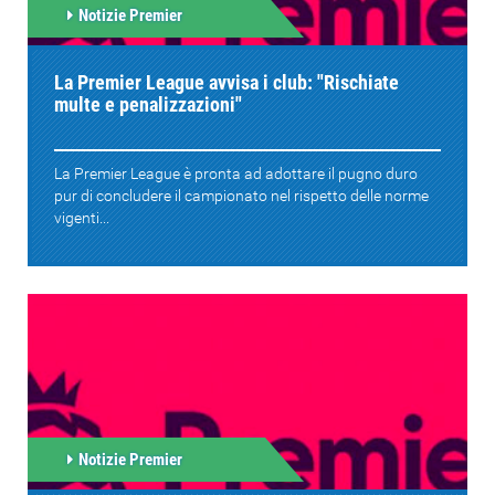
Notizie Premier
La Premier League avvisa i club: "Rischiate
multe e penalizzazioni"
La Premier League è pronta ad adottare il pugno duro
pur di concludere il campionato nel rispetto delle norme
vigenti...
Notizie Premier