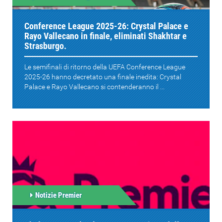
Conference League 2025-26: Crystal Palace e
Rayo Vallecano in finale, eliminati Shakhtar e
Strasburgo.
Le semifinali di ritorno della UEFA Conference League
2025-26 hanno decretato una finale inedita: Crystal
Palace e Rayo Vallecano si contenderanno il ...
Notizie Premier