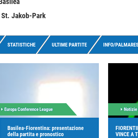
Basilea
 St. Jakob-Park
STATISTICHE
ULTIME PARTITE
INFO/PALMARE
Europa Conference League
Notizie
Basilea-Fiorentina: presentazione
FIORENTI
della partita e pronostico
VINCE A