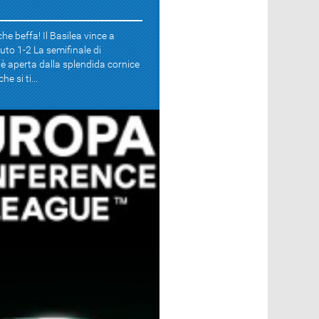
che beffa! Il Basilea vince a
to 1-2 La semifinale di
è aperta dalla splendida cornice
he si ti...