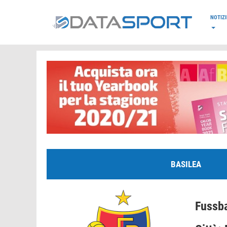
*/
NOTIZI
BASILEA
Fussba