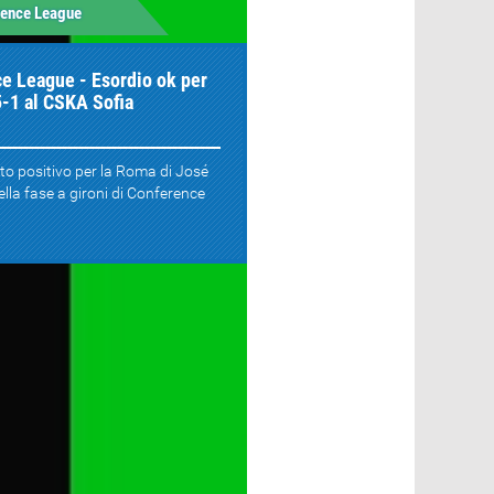
rence League
e League - Esordio ok per
5-1 al CSKA Sofia
to positivo per la Roma di José
lla fase a gironi di Conference