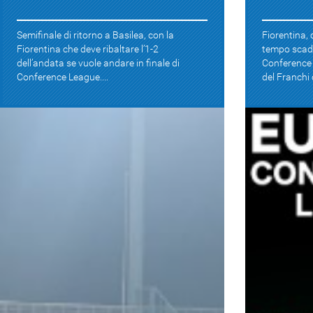
Semifinale di ritorno a Basilea, con la
Fiorentina, 
Fiorentina che deve ribaltare l’1-2
tempo scadu
dell’andata se vuole andare in finale di
Conference 
Conference League....
del Franchi c