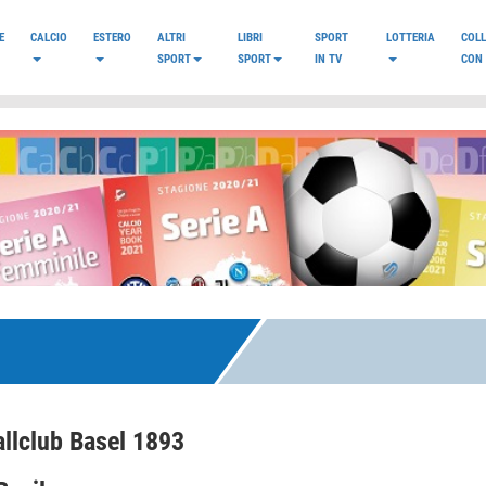
E
CALCIO
ESTERO
ALTRI
LIBRI
SPORT
LOTTERIA
COL
SPORT
SPORT
IN TV
CON 
llclub Basel 1893