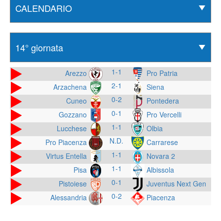
1-1
Arezzo
Pro Patria
2-1
Arzachena
Siena
0-2
Cuneo
Pontedera
0-1
Gozzano
Pro Vercelli
1-1
Lucchese
Olbia
N.D.
Pro Piacenza
Carrarese
1-1
Virtus Entella
Novara 2
1-1
Pisa
Albissola
0-1
Pistoiese
Juventus Next Gen
0-2
Alessandria
Piacenza