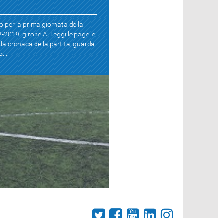
o per la prima giornata della
-2019, girone A. Leggi le pagelle,
 e la cronaca della partita, guarda
...