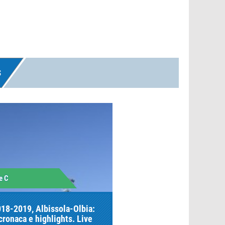
S
e C
018-2019, Albissola-Olbia:
 cronaca e highlights. Live