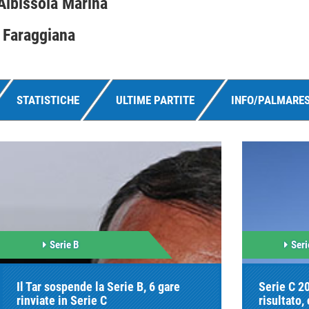
 Albissola Marina
 Faraggiana
STATISTICHE
ULTIME PARTITE
INFO/PALMARE
Serie B
Seri
Il Tar sospende la Serie B, 6 gare
Serie C 2
rinviate in Serie C
risultato,