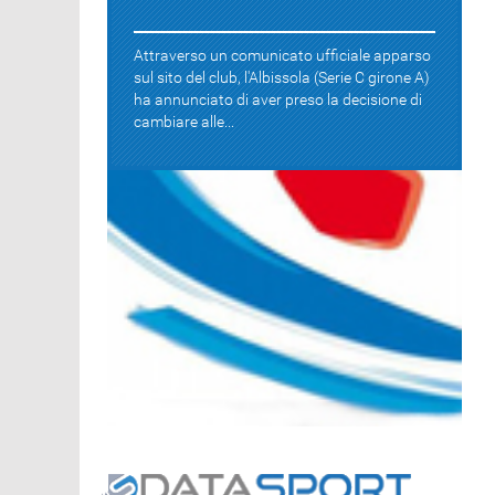
Attraverso un comunicato ufficiale apparso
sul sito del club, l'Albissola (Serie C girone A)
ha annunciato di aver preso la decisione di
cambiare alle...