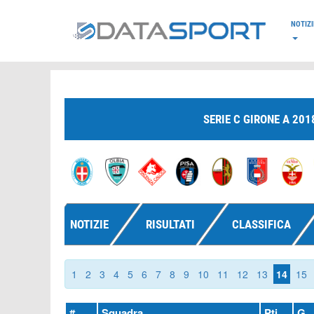
*/
NOTIZI
SERIE C GIRONE A 201
NOTIZIE
RISULTATI
CLASSIFICA
1
2
3
4
5
6
7
8
9
10
11
12
13
14
15
#
Squadra
Pti
G