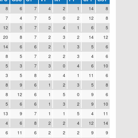
8
6
7
4
2
1
14
8
7
4
7
5
0
2
12
8
12
5
7
2
4
1
6
5
20
8
7
2
3
2
14
12
14
6
6
2
1
3
5
6
8
5
7
2
2
3
4
6
5
3
7
3
0
4
6
10
3
5
8
3
4
1
11
6
8
9
6
1
2
3
5
8
8
12
6
1
5
0
9
6
5
6
6
1
3
2
9
10
13
9
7
1
1
5
4
11
4
6
8
2
2
4
12
14
6
11
6
2
2
2
9
9