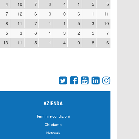
4
10
7
2
4
1
5
5
7
12
6
0
0
6
1
11
8
11
7
1
1
5
3
10
5
3
6
1
3
2
5
7
13
11
5
1
4
0
8
6
AZIENDA
Termini e condizioni
Chi siamo
Network