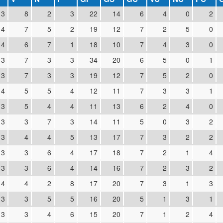
13
8
2
3
22
14
6
4
0
2
14
7
5
2
19
12
7
2
5
0
14
6
7
1
18
10
7
4
3
0
13
7
3
3
34
20
6
5
0
1
13
7
3
3
19
12
7
5
2
0
14
5
5
4
12
11
7
3
3
1
13
5
4
4
11
13
6
2
4
0
13
3
7
3
14
11
5
0
3
2
13
4
4
5
13
17
7
3
2
2
13
3
6
4
17
18
7
2
1
4
13
3
6
4
14
16
7
2
3
2
14
4
2
8
17
20
7
3
1
3
13
3
5
5
16
20
5
1
3
1
13
3
4
6
15
20
7
1
2
4