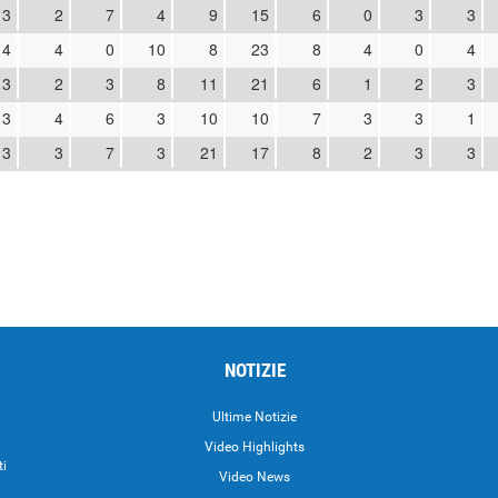
13
2
7
4
9
15
6
0
3
3
14
4
0
10
8
23
8
4
0
4
13
2
3
8
11
21
6
1
2
3
13
4
6
3
10
10
7
3
3
1
13
3
7
3
21
17
8
2
3
3
NOTIZIE
.
Ultime Notizie
Video Highlights
ti
Video News