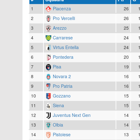
1
Piacenza
26
2
Pro Vercelli
26
3
Arezzo
25
4
Carrarese
24
5
Virtus Entella
24
6
Pontedera
20
7
Pisa
19
8
Novara 2
16
9
Pro Patria
16
10
Gozzano
15
11
Siena
15
12
Juventus Next Gen
14
13
Olbia
14
14
Pistoiese
13