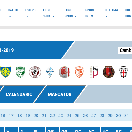
E
CALCIO
ESTERO
ALTRI
LIBRI
SPORT
LOTTERIA
COL
SPORT
SPORT
IN TV
CON 
8-2019
CALENDARIO
MARCATORI
16
17
18
19
20
21
22
23
24
25
26
27
28
29
30
31
V
N
P
GF
GS
GC
VC
NC
PC