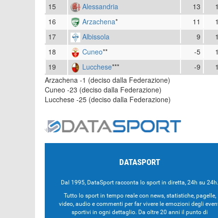
15
Alessandria
13
16
Arzachena
*
11
17
Albissola
9
18
Cuneo
**
-5
19
Lucchese
***
-9
Arzachena -1 (deciso dalla Federazione)
Cuneo -23 (deciso dalla Federazione)
Lucchese -25 (deciso dalla Federazione)
DATASPORT
Dal 1995, DataSport racconta lo sport in diretta, 24h su 24h
Tutto lo sport in tempo reale con news, statistiche, pagelle,
video, audio e commenti per far vivere le emozioni degli even
sportivi in ogni dettaglio. Da oltre 20 anni il punto di