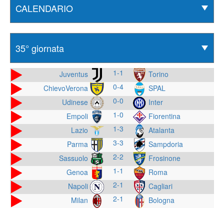
1-1
Juventus
Torino
0-4
ChievoVerona
SPAL
0-0
Udinese
Inter
1-0
Empoli
Fiorentina
1-3
Lazio
Atalanta
3-3
Parma
Sampdoria
2-2
Sassuolo
Frosinone
1-1
Genoa
Roma
2-1
Napoli
Cagliari
2-1
Milan
Bologna