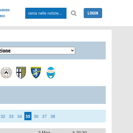
LABORA
LOGIN
NOI
32
33
34
35
36
37
38
3 Mag
h.20:30