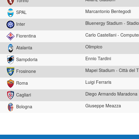
Torino
Marcantonio Bentegodi
SPAL
Bluenergy Stadium - Stadio 
Inter
Carlo Castellani - Comput
Fiorentina
Olimpico
Atalanta
Ennio Tardini
Sampdoria
Mapei Stadium - Città del T
Frosinone
Luigi Ferraris
Roma
Diego Armando Maradona
Cagliari
Giuseppe Meazza
Bologna