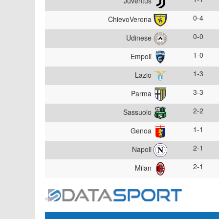
Juventus
0-4
ChievoVerona
0-0
Udinese
1-0
Empoli
1-3
Lazio
3-3
Parma
2-2
Sassuolo
1-1
Genoa
2-1
Napoli
2-1
Milan