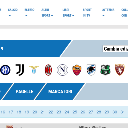
E
CALCIO
ESTERO
ALTRI
LIBRI
SPORT
LOTTERIA
COL
SPORT
SPORT
IN TV
CON 
19
O
PAGELLE
MARCATORI
16
17
18
19
20
21
22
23
24
25
26
27
28
29
30
31
Allianz Stadium