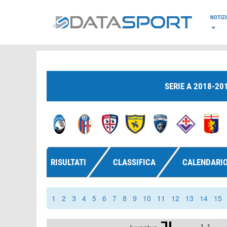
*/
NOTIZI
SERIE A 2018-20
RISULTATI
CLASSIFICA
CALENDARI
1
2
3
4
5
6
7
8
9
10
11
12
13
14
15
1-1