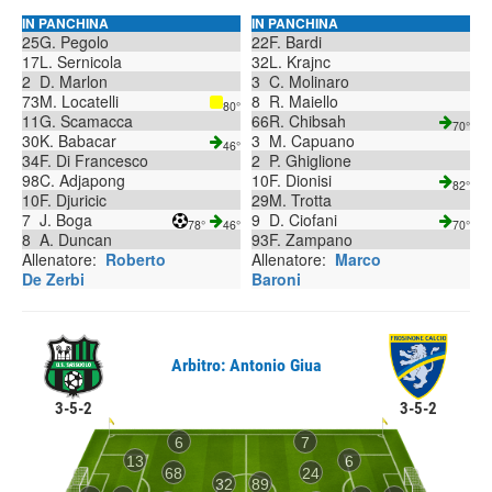
IN PANCHINA
IN PANCHINA
25
G. Pegolo
22
F. Bardi
17
L. Sernicola
32
L. Krajnc
2
D. Marlon
3
C. Molinaro
73
M. Locatelli
8
R. Maiello
80°
11
G. Scamacca
66
R. Chibsah
70°
30
K. Babacar
3
M. Capuano
46°
34
F. Di Francesco
2
P. Ghiglione
98
C. Adjapong
10
F. Dionisi
82°
10
F. Djuricic
29
M. Trotta
7
J. Boga
9
D. Ciofani
78°
46°
70°
8
A. Duncan
93
F. Zampano
Allenatore:
Roberto
Allenatore:
Marco
De Zerbi
Baroni
Arbitro: Antonio Giua
3-5-2
3-5-2
6
7
13
6
68
24
32
89