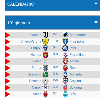
2-1
Juventus
Sampdoria
1-0
ChievoVerona
Frosinone
0-1
Empoli
Inter
0-0
Genoa
Fiorentina
1-1
Lazio
Torino
0-2
Parma
Roma
2-6
Sassuolo
Atalanta
2-0
Udinese
Cagliari
3-2
Napoli
Bologna
2-1
Milan
SPAL