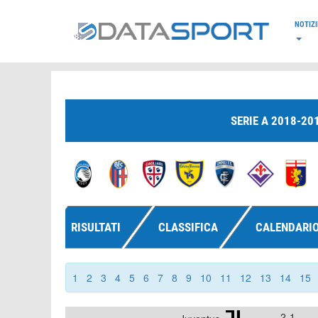
*/
NOTIZI
SERIE A 2018-20
RISULTATI
CLASSIFICA
CALENDARI
1
2
3
4
5
6
7
8
9
10
11
12
13
14
15
2-1