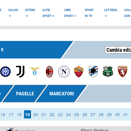
E
CALCIO
ESTERO
ALTRI
LIBRI
SPORT
LOTTERIA
COL
SPORT
SPORT
IN TV
CON 
19
O
PAGELLE
MARCATORI
16
17
18
19
20
21
22
23
24
25
26
27
28
29
30
31
Allianz Stadium