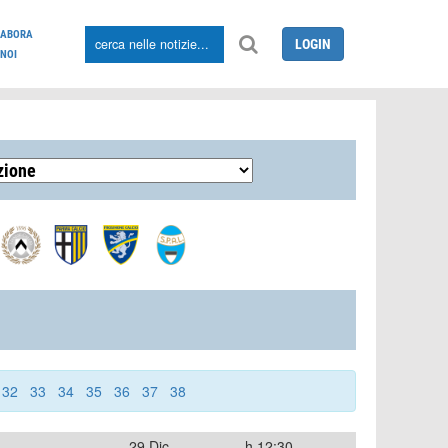
LABORA
LOGIN
NOI
32
33
34
35
36
37
38
29 Dic
h.12:30