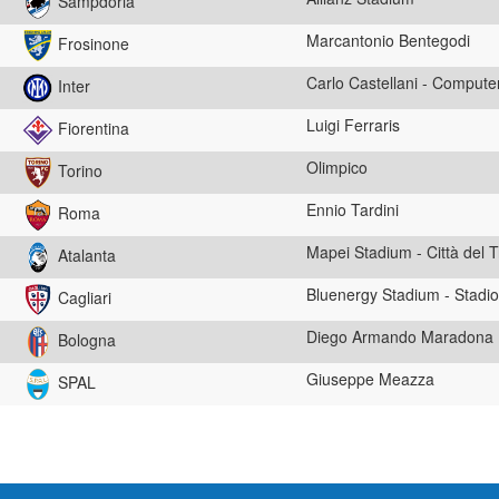
Sampdoria
Marcantonio Bentegodi
Frosinone
Carlo Castellani - Comput
Inter
Luigi Ferraris
Fiorentina
Olimpico
Torino
Ennio Tardini
Roma
Mapei Stadium - Città del T
Atalanta
Bluenergy Stadium - Stadio 
Cagliari
Diego Armando Maradona
Bologna
Giuseppe Meazza
SPAL