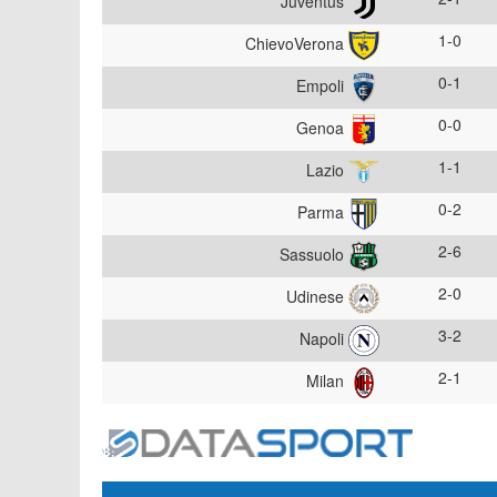
Juventus
1-0
ChievoVerona
0-1
Empoli
0-0
Genoa
1-1
Lazio
0-2
Parma
2-6
Sassuolo
2-0
Udinese
3-2
Napoli
2-1
Milan