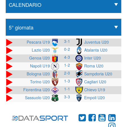
3-1
Pescara U19
Juventus U20
0-2
Lazio U20
Atalanta U20
4-3
Genoa U20
Inter U20
1-2
Napoli U19
Roma U20
2-0
Bologna U20
Sampdoria U20
1-3
Torino U20
Cagliari U20
1-1
Fiorentina U20
Chievo U19
3-3
Sassuolo U20
Empoli U20