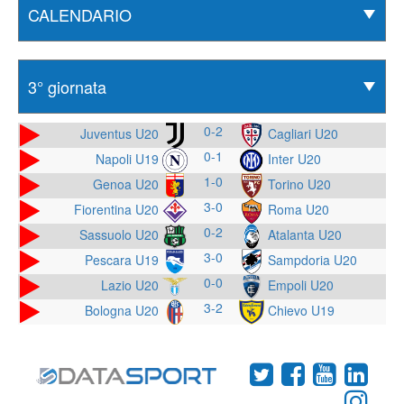
0-2
Juventus U20
Cagliari U20
0-1
Napoli U19
Inter U20
1-0
Genoa U20
Torino U20
3-0
Fiorentina U20
Roma U20
0-2
Sassuolo U20
Atalanta U20
3-0
Pescara U19
Sampdoria U20
0-0
Lazio U20
Empoli U20
3-2
Bologna U20
Chievo U19