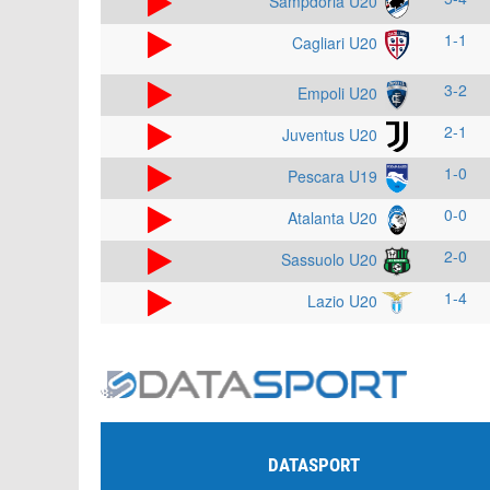
Sampdoria U20
1-1
Cagliari U20
3-2
Empoli U20
2-1
Juventus U20
1-0
Pescara U19
0-0
Atalanta U20
2-0
Sassuolo U20
1-4
Lazio U20
DATASPORT