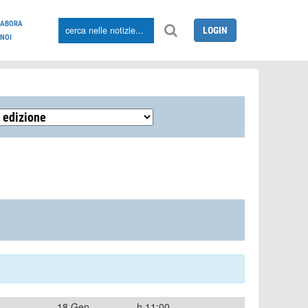
LABORA
LOGIN
NOI
18 Gen
h.11:00