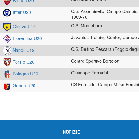
Roma U20
C.S. Asseminello, Campo Campioni 
Inter U20
1969-70
C.S. Monteboro
Chievo U19
Juventus Training Center, Campo 
Fiorentina U20
C.S. Delfino Pescara (Poggio degli 
Napoli U19
Centro Sportivo Bortolotti
Torino U20
Giuseppe Ferrarini
Bologna U20
CS Formello, Campo Mirko Fersini
Genoa U20
NOTIZIE