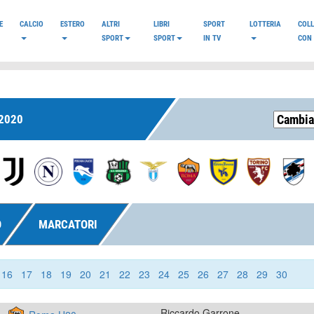
E
CALCIO
ESTERO
ALTRI
LIBRI
SPORT
LOTTERIA
COL
SPORT
SPORT
IN TV
CON 
2020
O
MARCATORI
16
17
18
19
20
21
22
23
24
25
26
27
28
29
30
Riccardo Garrone