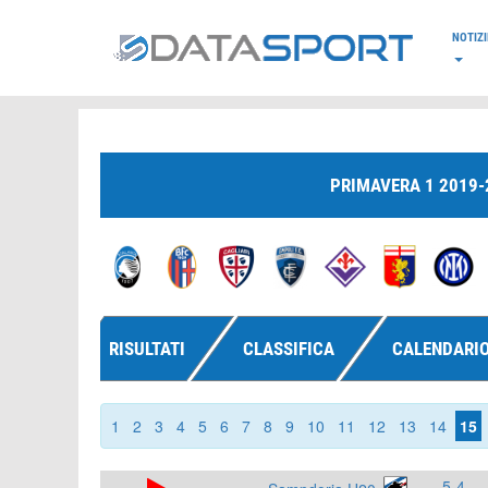
*/
NOTIZI
PRIMAVERA 1 2019-
RISULTATI
CLASSIFICA
CALENDARI
1
2
3
4
5
6
7
8
9
10
11
12
13
14
15
5-4