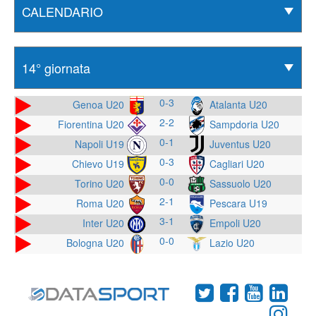
0-3
Genoa U20
Atalanta U20
2-2
Fiorentina U20
Sampdoria U20
0-1
Napoli U19
Juventus U20
0-3
Chievo U19
Cagliari U20
0-0
Torino U20
Sassuolo U20
2-1
Roma U20
Pescara U19
3-1
Inter U20
Empoli U20
0-0
Bologna U20
Lazio U20