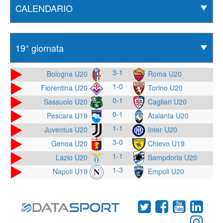
3-1
Bologna U20
Roma U20
1-0
Fiorentina U20
Torino U20
0-1
Sassuolo U20
Cagliari U20
0-1
Pescara U19
Atalanta U20
1-1
Juventus U20
Inter U20
3-0
Genoa U20
Chievo U19
1-1
Lazio U20
Sampdoria U20
1-3
Napoli U19
Empoli U20