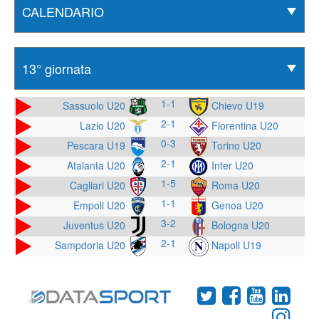
1-1
Sassuolo U20
Chievo U19
2-1
Lazio U20
Fiorentina U20
0-3
Pescara U19
Torino U20
2-1
Atalanta U20
Inter U20
1-5
Cagliari U20
Roma U20
1-1
Empoli U20
Genoa U20
3-2
Juventus U20
Bologna U20
2-1
Sampdoria U20
Napoli U19